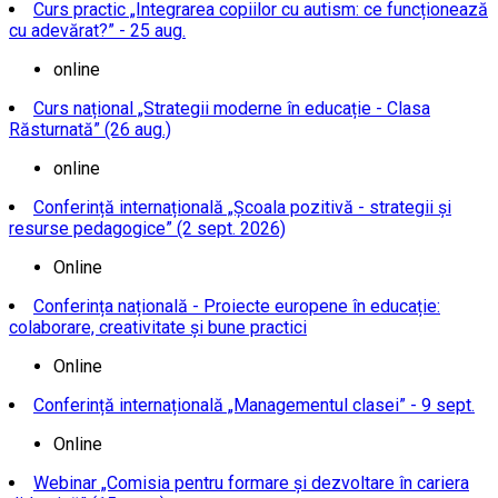
Curs practic „Integrarea copiilor cu autism: ce funcționează
cu adevărat?” - 25 aug.
online
Curs național „Strategii moderne în educație - Clasa
Răsturnată” (26 aug.)
online
Conferință internațională „Școala pozitivă - strategii și
resurse pedagogice” (2 sept. 2026)
Online
Conferința națională - Proiecte europene în educație:
colaborare, creativitate și bune practici
Online
Conferință internațională „Managementul clasei” - 9 sept.
Online
Webinar „Comisia pentru formare și dezvoltare în cariera