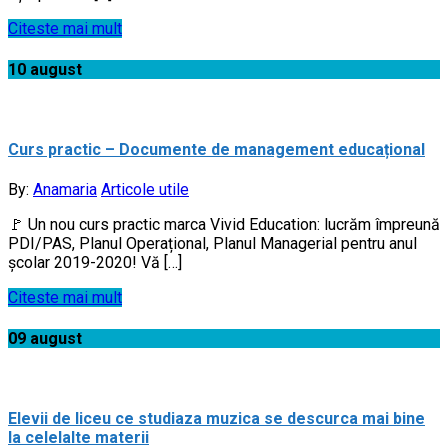
Citeste mai mult
10
august
Curs practic – Documente de management educațional
By:
Anamaria
Articole utile
🚩 Un nou curs practic marca Vivid Education: lucrăm împreună
PDI/PAS, Planul Operațional, Planul Managerial pentru anul
școlar 2019-2020! Vă […]
Citeste mai mult
09
august
Elevii de liceu ce studiaza muzica se descurca mai bine
la celelalte materii