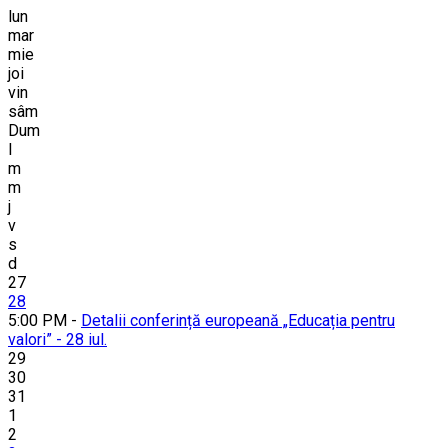
lun
mar
mie
joi
vin
sâm
Dum
l
m
m
j
v
s
d
27
28
5:00 PM -
Detalii conferință europeană „Educația pentru
valori” - 28 iul.
29
30
31
1
2