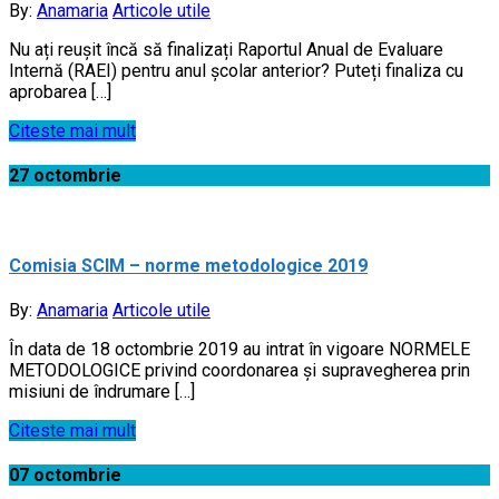
By:
Anamaria
Articole utile
Nu ați reușit încă să finalizați Raportul Anual de Evaluare
Internă (RAEI) pentru anul școlar anterior? Puteți finaliza cu
aprobarea […]
Citeste mai mult
27
octombrie
Comisia SCIM – norme metodologice 2019
By:
Anamaria
Articole utile
În data de 18 octombrie 2019 au intrat în vigoare NORMELE
METODOLOGICE privind coordonarea şi supravegherea prin
misiuni de îndrumare […]
Citeste mai mult
07
octombrie