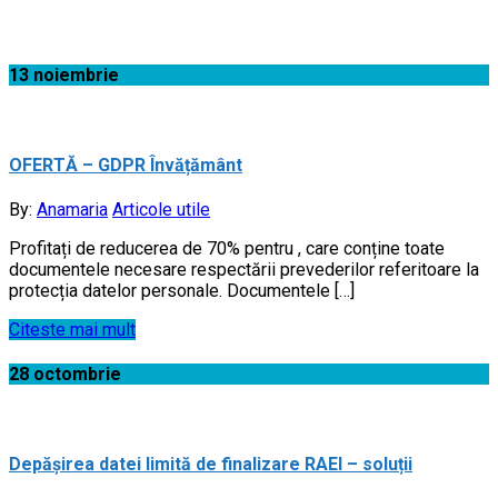
Acasă
13
noiembrie
OFERTĂ – GDPR Învățământ
By:
Anamaria
Articole utile
Profitați de reducerea de 70% pentru , care conține toate
documentele necesare respectării prevederilor referitoare la
protecția datelor personale. Documentele […]
Citeste mai mult
28
octombrie
Depășirea datei limită de finalizare RAEI – soluții