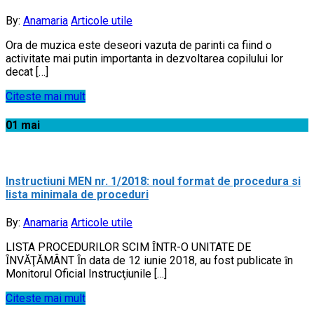
By:
Anamaria
Articole utile
Ora de muzica este deseori vazuta de parinti ca fiind o
activitate mai putin importanta in dezvoltarea copilului lor
decat […]
Citeste mai mult
01
mai
Instructiuni MEN nr. 1/2018: noul format de procedura si
lista minimala de proceduri
By:
Anamaria
Articole utile
LISTA PROCEDURILOR SCIM ȊNTR-O UNITATE DE
ȊNVĂŢĂMÂNT Ȋn data de 12 iunie 2018, au fost publicate ȋn
Monitorul Oficial Instrucţiunile […]
Citeste mai mult