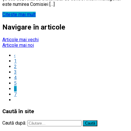
este numirea Comisiei […]
Citeste mai mult
Navigare în articole
Articole mai vechi
Articole mai noi
‹
1
2
3
4
5
6
7
Caută în site
Caută după: