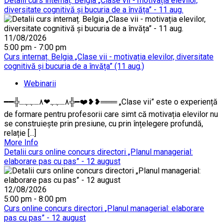
Detalii curs internaț. Belgia „Clase vii - motivația elevilor,
diversitate cognitivă și bucuria de a învăța” - 11 aug.
11/08/2026
5:00 pm - 7:00 pm
Curs internaț. Belgia „Clase vii - motivația elevilor, diversitate
cognitivă și bucuria de a învăța” (11 aug.)
Webinarii
━━╬٨ـﮩﮩ❤٨ـﮩﮩـ╬━❤️❥❥═══ „Clase vii” este o experiență
de formare pentru profesorii care simt că motivația elevilor nu
se construiește prin presiune, cu prin înțelegere profundă,
relație [...]
More Info
Detalii curs online concurs directori „Planul managerial:
elaborare pas cu pas” - 12 august
12/08/2026
5:00 pm - 8:00 pm
Curs online concurs directori „Planul managerial: elaborare
pas cu pas” - 12 august