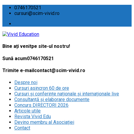
0746170521
cursuri@scim-vivid.ro
Bine ați venit
pe site-ul nostru!
Sună acum
0746170521
Trimite e-mail
contact@scim-vivid.ro
Despre noi
Cursuri asincron 60 de ore
Cursuri și conferințe naționale și internaționale live
Consultanţă și elaborare documente
Concurs DIRECTORI 2026
Articole utile
Revista Vivid Edu
Devino membru al Asociației
Contact