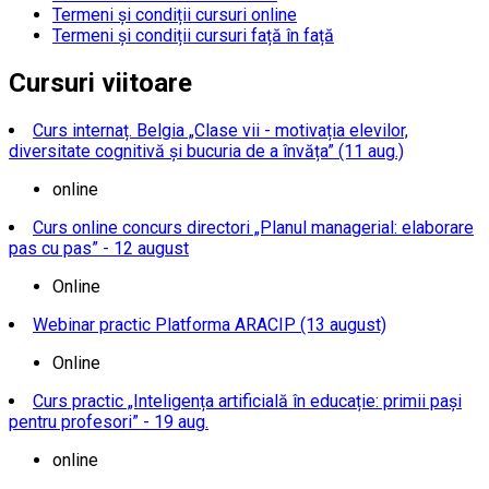
Termeni și condiții cursuri online
Termeni și condiții cursuri față în față
Cursuri viitoare
Curs internaț. Belgia „Clase vii - motivația elevilor,
diversitate cognitivă și bucuria de a învăța” (11 aug.)
online
Curs online concurs directori „Planul managerial: elaborare
pas cu pas” - 12 august
Online
Webinar practic Platforma ARACIP (13 august)
Online
Curs practic „Inteligența artificială în educație: primii pași
pentru profesori” - 19 aug.
online