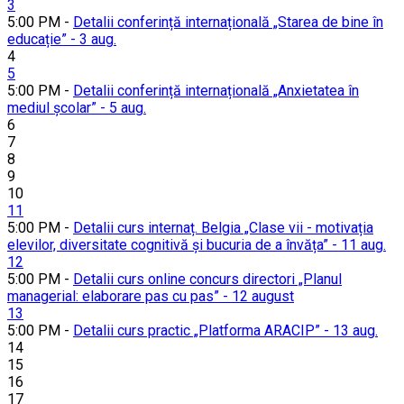
3
5:00 PM -
Detalii conferință internațională „Starea de bine în
educație” - 3 aug.
4
5
5:00 PM -
Detalii conferință internațională „Anxietatea în
mediul școlar” - 5 aug.
6
7
8
9
10
11
5:00 PM -
Detalii curs internaț. Belgia „Clase vii - motivația
elevilor, diversitate cognitivă și bucuria de a învăța” - 11 aug.
12
5:00 PM -
Detalii curs online concurs directori „Planul
managerial: elaborare pas cu pas” - 12 august
13
5:00 PM -
Detalii curs practic „Platforma ARACIP” - 13 aug.
14
15
16
17