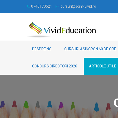
0746170521
cursuri@scim-vivid.ro
DESPRE NOI
CURSURI ASINCRON 60 DE ORE
CONCURS DIRECTORI 2026
ARTICOLE UTILE