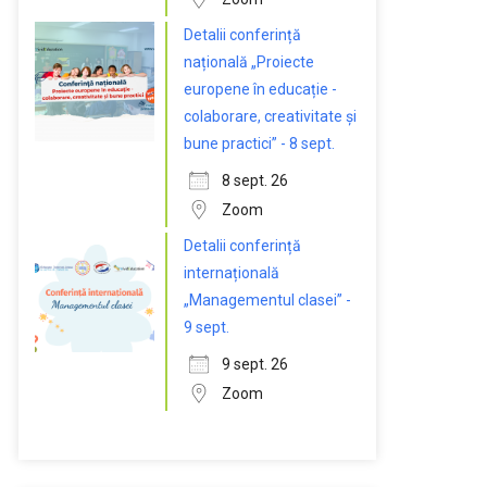
Detalii conferință
națională „Proiecte
europene în educație -
colaborare, creativitate și
bune practici” - 8 sept.
8 sept. 26
Zoom
Detalii conferință
internațională
„Managementul clasei” -
9 sept.
9 sept. 26
Zoom