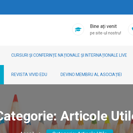
Bine ați venit
pe site-ul nostru!
CURSURI ȘI CONFERINȚE NAȚIONALE ȘI INTERNAȚIONALE LIVE
REVISTA VIVID EDU
DEVINO MEMBRU AL ASOCIAȚIEI
Categorie:
Articole Util