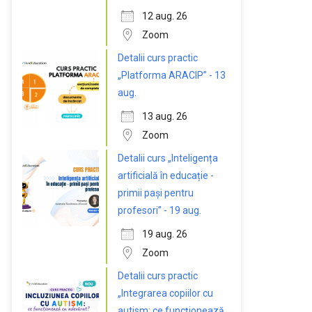
12 aug. 26
Zoom
Detalii curs practic
„Platforma ARACIP” - 13
aug.
13 aug. 26
Zoom
Detalii curs „Inteligența
artificială în educație -
primii pași pentru
profesori” - 19 aug.
19 aug. 26
Zoom
Detalii curs practic
„Integrarea copiilor cu
autism: ce funcționează