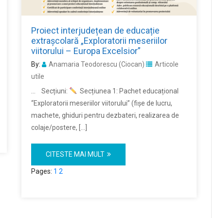
Proiect interjudețean de educație
extrașcolară „Exploratorii meseriilor
viitorului – Europa Excelsior”
By:
Anamaria Teodorescu (Ciocan)
Articole
utile
… Secțiuni:
Secțiunea 1: Pachet educațional
“Exploratorii meseriilor viitorului” (fişe de lucru,
machete, ghiduri pentru dezbateri, realizarea de
colaje/postere, […]
CITESTE MAI MULT
Pages:
1
2