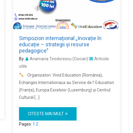
Simpozion internațional „Inovație în
educație – strategii și resurse
pedagogice”
By:
Anamaria Teodorescu (Ciocan)
Articole
utile
Organizatori: Vivid Education (România),
Echanges Internationaux au Service de l’ Education
(Franța), Europa Excelsior (Luxemburg) și Centrul
Cultural […]
CITESTE MAI MULT
Pages:
1
2