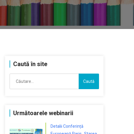
Caută în site
Caută
după:
Următoarele webinarii
Detalii Conferință
Europeană Paris „Starea