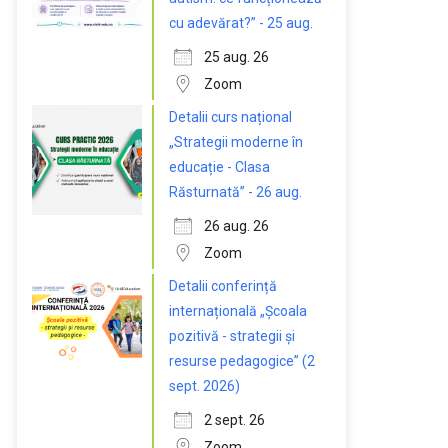
cu adevărat?” - 25 aug.
25 aug. 26
Zoom
Detalii curs național
„Strategii moderne în
educație - Clasa
Răsturnată” - 26 aug.
26 aug. 26
Zoom
Detalii conferință
internațională „Școala
pozitivă - strategii și
resurse pedagogice” (2
sept. 2026)
2 sept. 26
Zoom