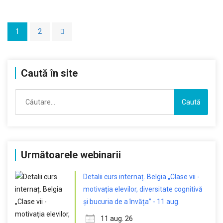
1
2
Caută în site
Caută
după:
Următoarele webinarii
Detalii curs internaț. Belgia „Clase vii -
motivația elevilor, diversitate cognitivă
și bucuria de a învăța” - 11 aug.
11 aug. 26