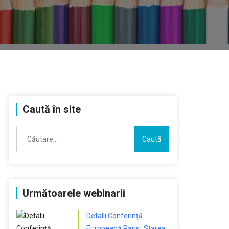
Caută în site
Caută
după:
Următoarele webinarii
Detalii Conferință
Europeană Paris „Starea