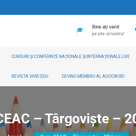
Bine ați venit
pe site-ul nostru!
CURSURI ȘI CONFERINȚE NAȚIONALE ȘI INTERNAȚIONALE LIVE
REVISTA VIVID EDU
DEVINO MEMBRU AL ASOCIAȚIEI
CEAC – Târgoviște – 20