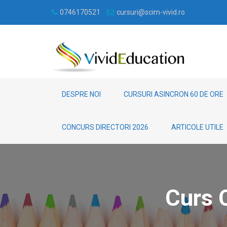
0746170521
cursuri@scim-vivid.ro
DESPRE NOI
CURSURI ASINCRON 60 DE ORE
CONCURS DIRECTORI 2026
ARTICOLE UTILE
Curs 