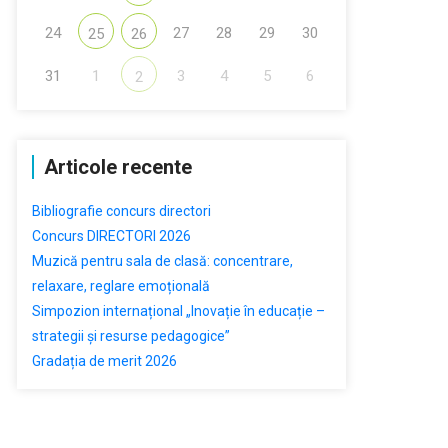
24
27
28
29
30
25
26
31
1
3
4
5
6
2
Articole recente
Bibliografie concurs directori
Concurs DIRECTORI 2026
Muzică pentru sala de clasă: concentrare,
relaxare, reglare emoțională
Simpozion internațional „Inovație în educație –
strategii și resurse pedagogice”
Gradația de merit 2026