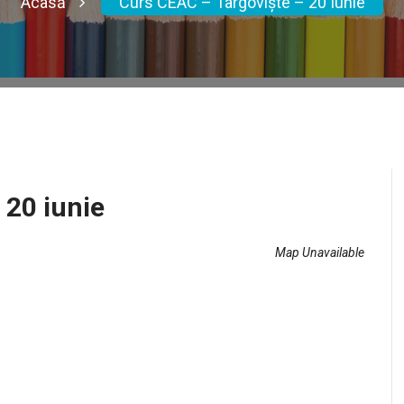
Acasă
Curs CEAC – Târgoviște – 20 Iunie
 20 iunie
Map Unavailable