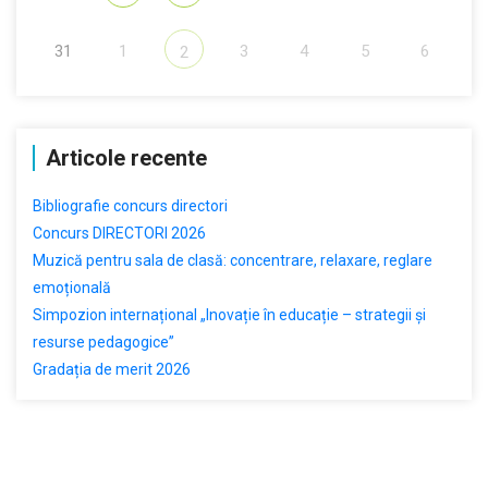
31
1
3
4
5
6
2
Articole recente
Bibliografie concurs directori
Concurs DIRECTORI 2026
Muzică pentru sala de clasă: concentrare, relaxare, reglare
emoțională
Simpozion internațional „Inovație în educație – strategii și
resurse pedagogice”
Gradația de merit 2026