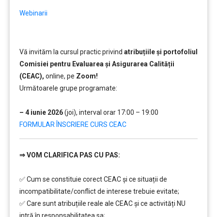
Webinarii
Vă invităm la cursul practic privind
atribuțiile și portofoliul
Comisiei pentru Evaluarea și Asigurarea Calității
(CEAC),
online, pe
Zoom!
Următoarele grupe programate:
…
– 4 iunie 2026
(joi), interval orar 17:00 – 19:00
FORMULAR ÎNSCRIERE CURS CEAC
⇒
VOM CLARIFICA PAS CU PAS:
………
✅ Cum se constituie corect CEAC și ce situații de
incompatibilitate/conflict de interese trebuie evitate;
✅ Care sunt atribuțiile reale ale CEAC și ce activități NU
intră în responsabilitatea sa;