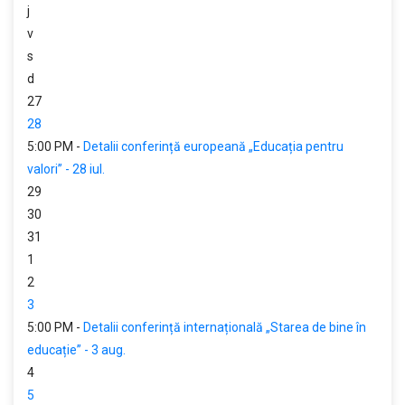
j
v
s
d
27
28
5:00 PM -
Detalii conferință europeană „Educația pentru
valori” - 28 iul.
29
30
31
1
2
3
5:00 PM -
Detalii conferință internațională „Starea de bine în
educație” - 3 aug.
4
5