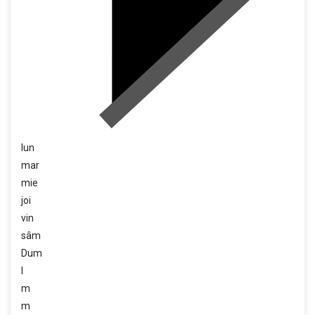
lun
mar
mie
joi
vin
sâm
Dum
l
m
m