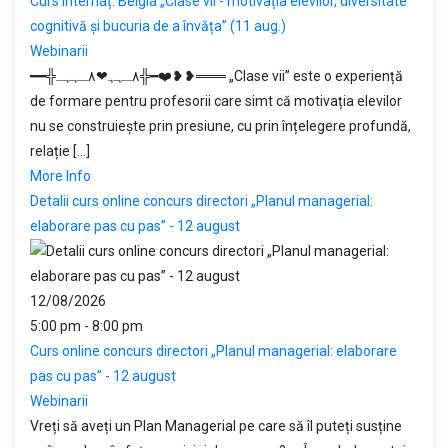
Curs internaț. Belgia „Clase vii - motivația elevilor, diversitate
cognitivă și bucuria de a învăța” (11 aug.)
Webinarii
━━╬٨ـﮩﮩ❤٨ـﮩﮩـ╬━❤️❥❥═══ „Clase vii” este o experiență
de formare pentru profesorii care simt că motivația elevilor
nu se construiește prin presiune, cu prin înțelegere profundă,
relație [...]
More Info
Detalii curs online concurs directori „Planul managerial:
elaborare pas cu pas” - 12 august
12/08/2026
5:00 pm - 8:00 pm
Curs online concurs directori „Planul managerial: elaborare
pas cu pas” - 12 august
Webinarii
Vreți să aveți un Plan Managerial pe care să îl puteți susține