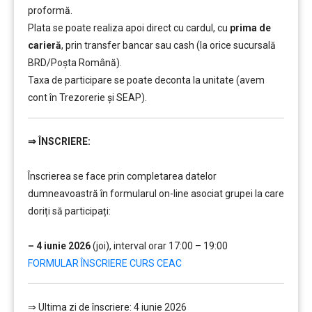
proformă.
Plata se poate realiza apoi direct cu cardul, cu
prima de
carieră
, prin transfer bancar sau cash (la orice sucursală
BRD/Poșta Română).
Taxa de participare se poate deconta la unitate (avem
cont în Trezorerie și SEAP).
⇒
ÎNSCRIERE:
………
Înscrierea se face prin completarea datelor
dumneavoastră în formularul on-line asociat grupei la care
doriți să participați:
…
– 4 iunie 2026
(joi), interval orar 17:00 – 19:00
FORMULAR ÎNSCRIERE CURS CEAC
⇒ Ultima zi de înscriere: 4 iunie 2026