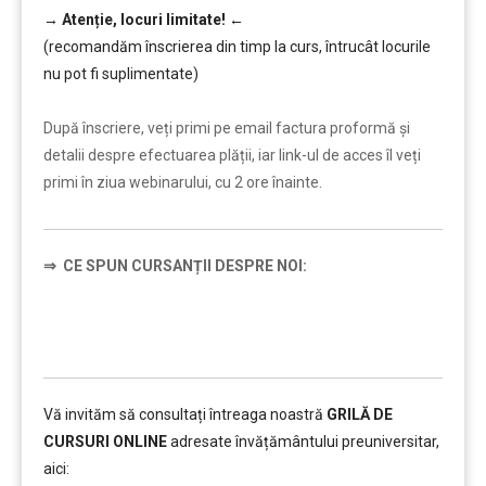
→
Atenție, lo
curi limitate!
←
(recomandăm înscrierea din timp la curs, întrucât locurile
nu pot fi suplimentate)
………
După înscriere, veți primi pe email factura proformă și
detalii despre efectuarea plății, iar link-ul de acces îl veți
primi în ziua webinarului, cu 2 ore înainte.
⇒
CE SPUN CURSANȚII DESPRE NOI:
Vă invităm să consultați întreaga noastră
GRILĂ DE
CURSURI ONLINE
adresate învățământului preuniversitar,
aici: