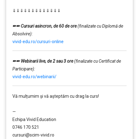
………
⇓⇓⇓⇓⇓⇓⇓⇓⇓⇓⇓⇓⇓
…………..
………
✏✏ Cursuri asincron, de 60 de ore
(finalizate cu Diplomă de
Absolvire):
vivid-edu.ro/cursuri-online
✏✏ Webinarii live, de 2 sau 3 ore
(finalizate cu Certificat de
Participare):
vivid-edu.ro/webinarii/
Vă mulțumim și vă aşteptăm cu drag la curs!
………
—
Echipa Vivid Education
0746 170 521
cursuri@scim-vivid.ro