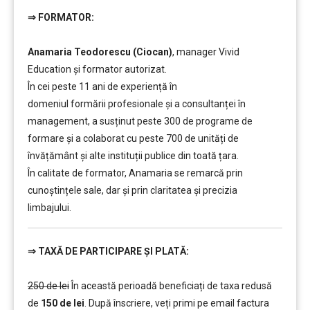
⇒
FORMATOR:
………
………..
Anamaria Teodorescu (Ciocan)
, manager Vivid
Education și formator autorizat.
În cei peste 11 ani de experiență în
domeniul formării profesionale și a consultanței în
management, a susținut peste 300 de programe de
formare și a colaborat cu peste 700 de unități de
învățământ şi alte instituții publice din toată țara.
În calitate de formator, Anamaria se remarcă prin
cunoștințele sale, dar și prin claritatea și precizia
limbajului.
⇒
TAXĂ DE PARTICIPARE ȘI PLATĂ:
………
250 de lei
În această perioadă beneficiați de taxa redusă
de
150 de lei
. După înscriere, veți primi pe email factura