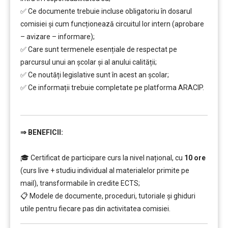
✅ Ce documente trebuie incluse obligatoriu în dosarul
comisiei și cum funcționează circuitul lor intern (aprobare
– avizare – informare);
✅ Care sunt termenele esențiale de respectat pe
parcursul unui an școlar și al anului calității;
✅ Ce noutăți legislative sunt în acest an școlar;
✅ Ce informații trebuie completate pe platforma ARACIP.
…
⇒
BENEFICII:
…………..
🎓 Certificat de participare curs la nivel național, cu
10 ore
(curs live + studiu individual al materialelor primite pe
mail), transformabile în credite ECTS;
📋 Modele de documente, proceduri, tutoriale și ghiduri
utile pentru fiecare pas din activitatea comisiei.