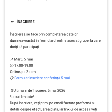
✏ ÎNSCRIERE:
……….
Înscrierea se face prin completarea datelor
dumneavoastră în formularul online asociat grupei la care
doriți să participați:
…
📌 Marți, 5 mai
🕠 17:00-19:00
Online, pe Zoom
📋
Formular înscriere conferință 5 mai
…….
📄Ultima zi de înscriere: 5 mai 2026
!Locuri limitate!
După înscriere, veți primi pe email factura proformă și
detalii despre efectuarea plății, iar link-ul de acces îl veți