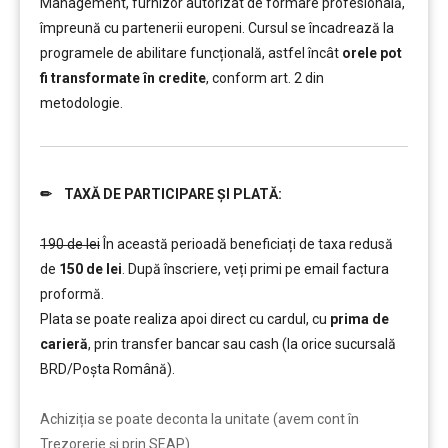
Management, furnizor autorizat de formare profesională,
împreună cu partenerii europeni. Cursul se încadrează la
programele de abilitare funcțională, astfel încât
orele pot
fi transformate în credite
, conform art. 2 din
metodologie.
✏ TAXĂ DE PARTICIPARE ȘI PLATĂ:
……….
190 de lei
În această perioadă beneficiați de taxa redusă
de
150 de lei
. După înscriere, veți primi pe email factura
proformă.
Plata se poate realiza apoi direct cu cardul, cu
prima de
carieră
, prin transfer bancar sau cash (la orice sucursală
BRD/Poșta Română).
……….
Achiziția se poate deconta la unitate (avem cont în
Trezorerie și prin SEAP).