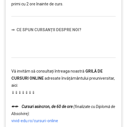
primi cu 2 ore înainte de curs.
⇒
CE SPUN CURSANȚII DESPRE NOI?
……….
Vă invităm să consultați întreaga noastră
GRILĂ DE
CURSURI ONLINE
adresate învățământului preuniversitar,
aici:
⇓⇓⇓⇓⇓⇓⇓
……….
✏✏
Cursuri asincron, de 60 de ore
(finalizate cu Diplomă de
Absolvire):
vivid-edu.ro/cursuri-online