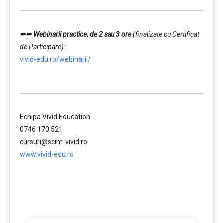
✏✏
Webinarii practice, de 2 sau 3 ore
(finalizate cu Certificat
de Participare):
vivid-edu.ro/webinarii/
……….
Echipa Vivid Education
0746 170 521
cursuri@scim-vivid.ro
www.vivid-edu.ro
……….