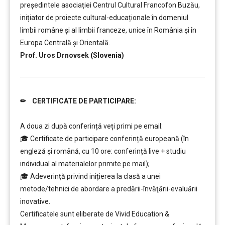
președintele asociației Centrul Cultural Francofon Buzău,
inițiator de proiecte cultural-educaționale în domeniul
limbii române și al limbii franceze, unice în România și în
Europa Centrală și Orientală.
Prof. Uros Drnovsek (Slovenia)
✏ CERTIFICATE DE PARTICIPARE:
……….
A doua zi după conferință veți primi pe email:
🎓
Certificate de participare conferință europeană (în
engleză și română, cu 10 ore: conferință live + studiu
individual al materialelor primite pe mail);
🎓 Adeverință privind inițierea la clasă a unei
metode/tehnici de abordare a predării-învăţării-evaluării
inovative.
Certificatele sunt eliberate de Vivid Education &