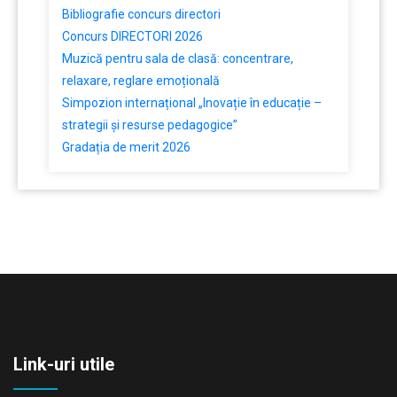
Bibliografie concurs directori
Concurs DIRECTORI 2026
Muzică pentru sala de clasă: concentrare,
relaxare, reglare emoțională
Simpozion internațional „Inovație în educație –
strategii și resurse pedagogice”
Gradația de merit 2026
Link-uri utile