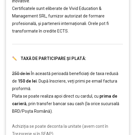
inovative.
Certificatele sunt eliberate de Vivid Education &
Management SRL, furnizor autorizat de formare
profesională, și partenerii internaționali. Orele pot fi
transformate în credite ECTS.
TAXĂ DE PARTICIPARE ȘI PLATĂ:
……….
250 de lei
În această perioadă beneficiați de taxa redusă
de
150 de lei
. După înscriere, veți primi pe email factura
proformă.
Plata se poate realiza apoi direct cu cardul, cu
prima de
carieră
, prin transfer bancar sau cash (la orice sucursală
BRD/Poșta Română).
……….
Achiziția se poate deconta la unitate (avem cont în
Trezorerie și în SEAP).