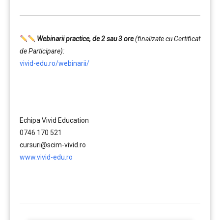
Webinarii practice, de 2 sau 3 ore
(finalizate cu Certificat
de Participare):
vivid-edu.ro/webinarii/
……….
Echipa Vivid Education
0746 170 521
cursuri@scim-vivid.ro
www.vivid-edu.ro
……….