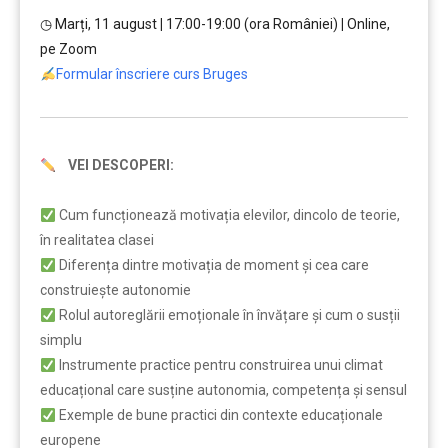
◷ Marți, 11 august
|
17:00-19:00 (ora României)
|
Online,
pe Zoom
Formular înscriere curs Bruges
VEI DESCOPERI:
…
Cum funcționează motivația elevilor, dincolo de teorie,
în realitatea clasei
Diferența dintre motivația de moment și cea care
construiește autonomie
Rolul autoreglării emoționale în învățare și cum o susții
simplu
Instrumente practice pentru construirea unui climat
educațional care susține autonomia, competența și sensul
Exemple de bune practici din contexte educaționale
europene