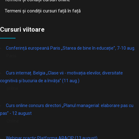
Termeni și condiții cursuri față în față
Cursuri viitoare
Conferință europeană Paris „Starea de bine în educație”, 7-10 aug.
Paris
Curs internaț. Belgia „Clase vii - motivația elevilor, diversitate
cognitivă și bucuria de a învăța” (11 aug.)
online
Curs online concurs directori „Planul managerial: elaborare pas cu
pas” - 12 august
Online
Webinar practic Platforma ARACIP (13 august)