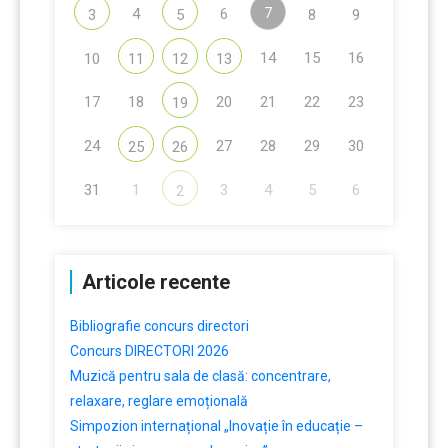
7
4
6
3
5
8
9
14
15
16
10
11
12
13
17
18
20
21
22
23
19
24
27
28
29
30
25
26
31
1
3
4
5
6
2
Articole recente
Bibliografie concurs directori
Concurs DIRECTORI 2026
Muzică pentru sala de clasă: concentrare,
relaxare, reglare emoțională
Simpozion internațional „Inovație în educație –