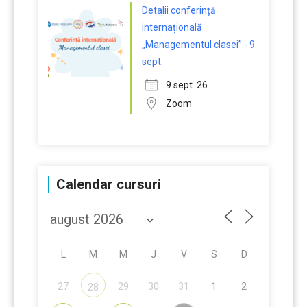
Detalii conferință
internațională
„Managementul clasei” - 9
sept.
9 sept. 26
Zoom
Calendar cursuri
L
M
M
J
V
S
D
27
29
30
31
1
2
28