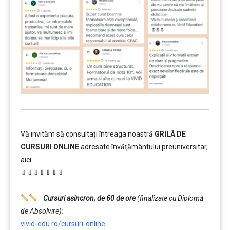
Vă invităm să consultați întreaga noastră
GRILĂ DE
CURSURI ONLINE
adresate învățământului preuniversitar,
aici:
⇓⇓⇓⇓⇓⇓⇓
……….
Cursuri asincron, de 60 de ore
(finalizate cu Diplomă
de Absolvire):
vivid-edu.ro/cursuri-online