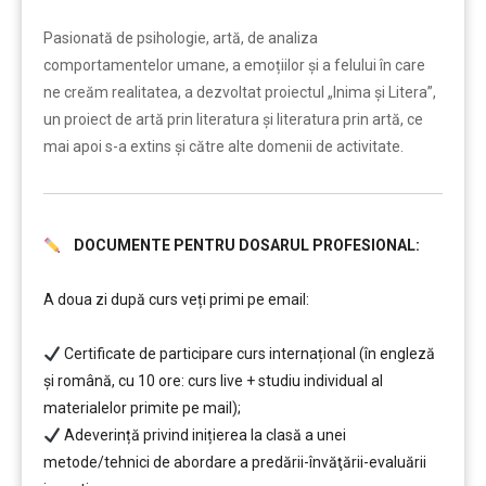
Pasionată de psihologie, artă, de analiza
comportamentelor umane, a emoțiilor și a felului în care
ne creăm realitatea, a dezvoltat proiectul „Inima și Litera”,
un proiect de artă prin literatura și literatura prin artă, ce
mai apoi s-a extins și către alte domenii de activitate.
DOCUMENTE PENTRU DOSARUL PROFESIONAL:
……….
A doua zi după curs veți primi pe email:
Certificate de participare curs internațional (în engleză
și română, cu 10 ore: curs live + studiu individual al
materialelor primite pe mail);
Adeverință privind inițierea la clasă a unei
metode/tehnici de abordare a predării-învăţării-evaluării