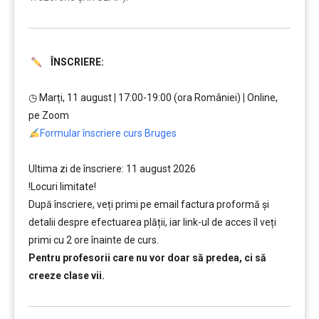
ÎNSCRIERE:
…
◷ Marți, 11 august
|
17:00-19:00 (ora României)
|
Online,
pe Zoom
Formular înscriere curs Bruges
……..
Ultima zi de înscriere: 11 august 2026
!Locuri limitate!
După înscriere, veți primi pe email factura proformă și
detalii despre efectuarea plății, iar link-ul de acces îl veți
primi cu 2 ore înainte de curs.
Pentru profesorii care nu vor doar să predea, ci să
creeze clase vii.