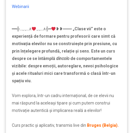
Webinarii
━━╬٨ـﮩﮩ
٨ـﮩﮩـ╬━
❥❥═══
„
Clase vii” este o
experiență de formare pentru profesorii care simt că
motivația elevilor nu se construiește prin presiune, cu
prin înțelegere profundă, relație și sens. Este un curs
despre ce se întâmplă
dincolo
de comportamentele
vizibile: despre emoții, autoreglare, nevoi psihologice
și acele ritualuri mici care transformă o clasă într-un
spațiu viu.
Vom explora, într-un cadru internațional, de ce elevii nu
mai răspund la aceleași tipare și cum putem construi
motivație autentică și implicarea reală a elevilor!
Curs practic şi aplicativ, transmis live din
Bruges (Belgia).