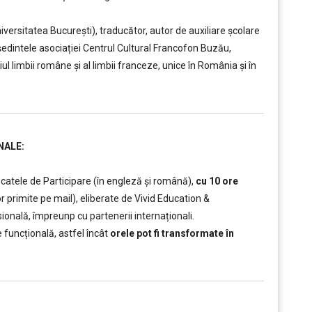
niversitatea București), traducător, autor de auxiliare școlare
ședintele asociației Centrul Cultural Francofon Buzău,
ul limbii române și al limbii franceze, unice în România și în
NALE:
icatele de Participare (în engleză și română),
cu 10 ore
or primite pe mail), eliberate de Vivid Education &
nală, împreunp cu partenerii internaționali.
 funcțională, astfel încât
orele pot fi transformate în