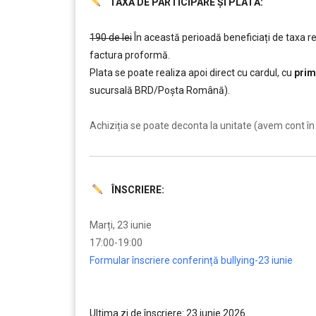
TAXĂ DE PARTICIPARE ȘI PLATĂ:
……….
190 de lei
În această perioadă beneficiați de taxa 
factura proformă.
Plata se poate realiza apoi direct cu cardul, cu
prim
sucursală BRD/Poșta Română).
……….
Achiziția se poate deconta la unitate (avem cont în 
ÎNSCRIERE:
……….
Marți, 23 iunie
17:00-19:00
Formular înscriere conferință bullying-23 iunie
…
Ultima zi de înscriere: 23 iunie 2026