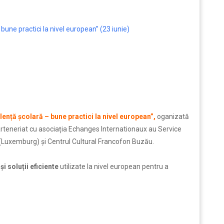
bune practici la nivel european” (23 iunie)
olență școlară – bune practici la nivel european”,
oganizată
teneriat cu asociația Echanges Internationaux au Service
r (Luxemburg) și Centrul Cultural Francofon Buzău.
i soluții eficiente
utilizate la nivel european pentru a