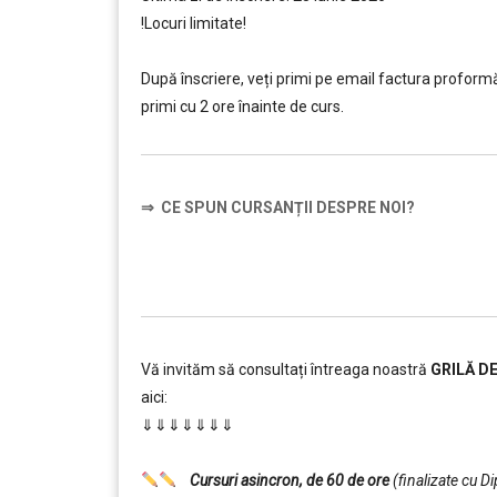
!Locuri limitate!
…..
După înscriere, veți primi pe email factura proformă ș
primi cu 2 ore înainte de curs.
⇒
CE SPUN CURSANȚII DESPRE NOI?
……….
Vă invităm să consultați întreaga noastră
GRILĂ D
aici:
⇓⇓⇓⇓⇓⇓⇓
……….
Cursuri asincron, de 60 de ore
(finalizate cu D