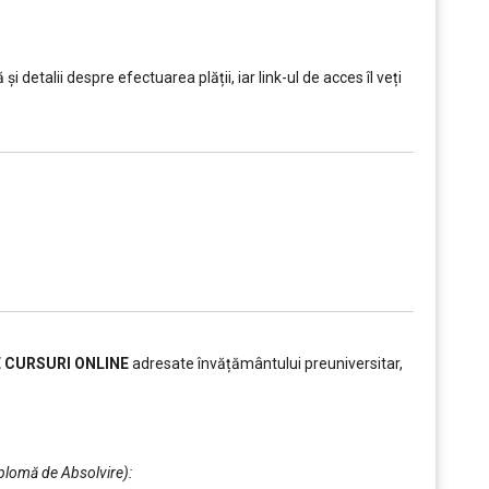
i detalii despre efectuarea plății, iar link-ul de acces îl veți
E CURSURI ONLINE
adresate învățământului preuniversitar,
iplomă de Absolvire):