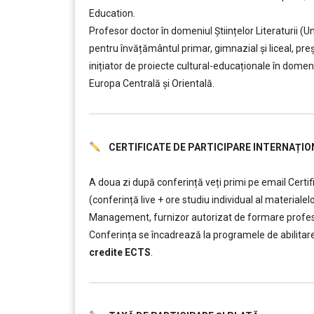
Education.
Profesor doctor în domeniul Științelor Literaturii (U
pentru învățământul primar, gimnazial și liceal, pre
inițiator de proiecte cultural-educaționale în domeni
Europa Centrală și Orientală.
CERTIFICATE DE PARTICIPARE INTERNAȚIO
……….
A doua zi după conferință veți primi pe email Certif
(conferință live + ore studiu individual al materialel
Management, furnizor autorizat de formare profesio
Conferința se încadrează la programele de abilitare
credite ECTS
.