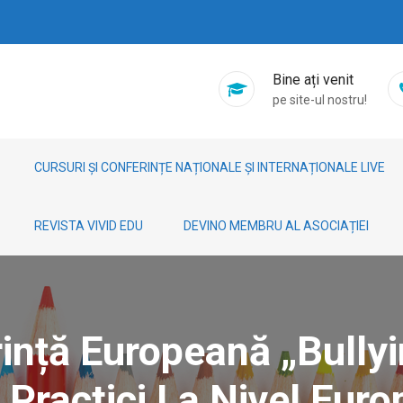
Bine ați venit
pe site-ul nostru!
CURSURI ȘI CONFERINȚE NAȚIONALE ȘI INTERNAȚIONALE LIVE
REVISTA VIVID EDU
DEVINO MEMBRU AL ASOCIAȚIEI
rință Europeană „Bullyi
Practici La Nivel Euro