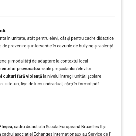
ndi:
ta în unitate, atât pentru elevi, cât și pentru cadre didactice
e prevenire și intervenție în cazurile de bullying și violență
pene și modalități de adaptare la contextul local
amentelor provocatoare
ale preșcolarilor/elevilor
culturi fără violență
la nivelul întregii unități școlare
io, site-uri, fișe de lucru individual, cărți în format pdf.
Pleșea
, cadru didactic la Școala Europeană Bruxelles II și
n cadrul asociației Echanges Internationaux au Service de l’