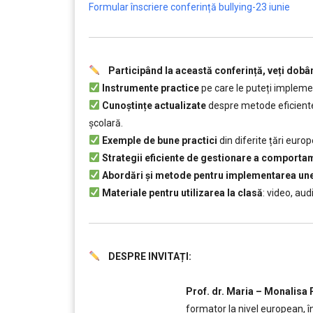
Formular înscriere conferință bullying-23 iunie
Participând la această conferință, veți dobâ
Instrumente practice
pe care le puteți implemen
Cunoștințe actualizate
despre metode eficiente d
școlară.
Exemple de bune practici
din diferite țări euro
Strategii eficiente de gestionare a comport
Abordări și metode pentru implementarea unei 
Materiale pentru utilizarea la clasă
: video, aud
DESPRE INVITAȚI:
….
Prof. dr. Maria – Monalisa 
formator la nivel european, î