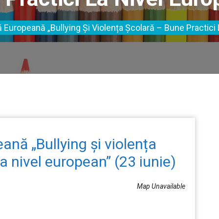
ă Europeană „Bullying Și Violența Școlară – Bune Practici 
ană „Bullying și violența
la nivel european” (23 iunie)
Map Unavailable