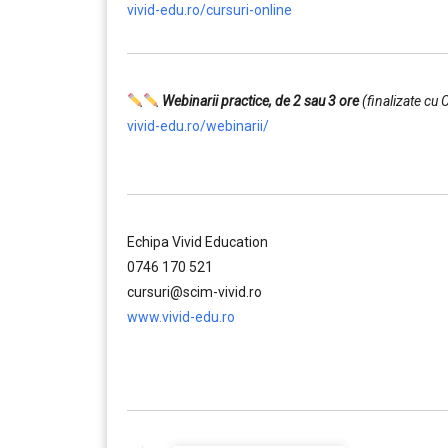
vivid-edu.ro/cursuri-online
Webinarii practice, de 2 sau 3 ore
(finalizate cu 
vivid-edu.ro/webinarii/
……….
Echipa Vivid Education
0746 170 521
cursuri@scim-vivid.ro
www.vivid-edu.ro
……….