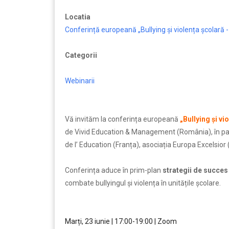
Locatia
Conferință europeană „Bullying și violența școlară - 
Categorii
Webinarii
Vă invităm la conferința europeană
„Bullying și vi
de Vivid Education & Management (România), în par
de l’ Education (Franța), asociația Europa Excelsio
Conferința aduce în prim-plan
strategii de succes ș
combate bullyingul și violența în unitățile școlare.
…..
…..
Marți, 23 iunie | 17:00-19:00 | Zoom