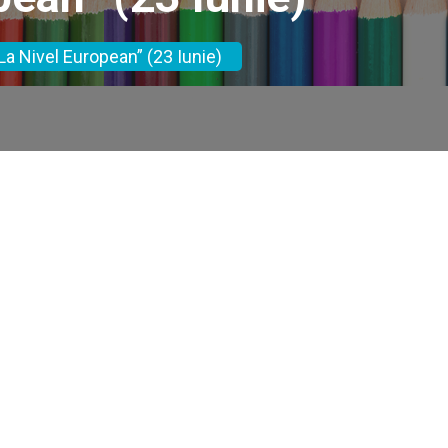
La Nivel European” (23 Iunie)