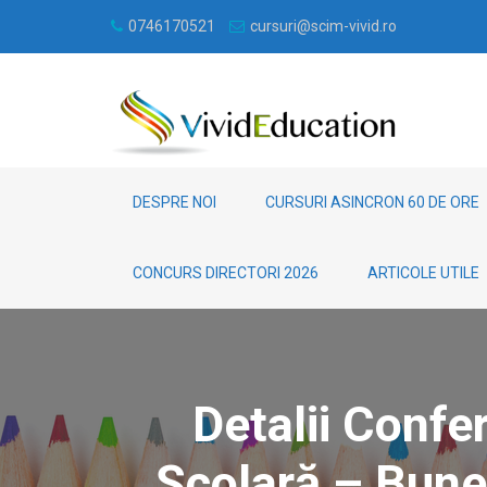
0746170521
cursuri@scim-vivid.ro
DESPRE NOI
CURSURI ASINCRON 60 DE ORE
CONCURS DIRECTORI 2026
ARTICOLE UTILE
Detalii Confe
Școlară – Bune 