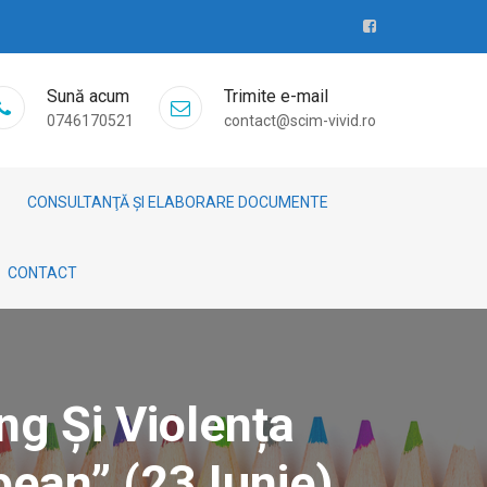
Sună acum
Trimite e-mail
0746170521
contact@scim-vivid.ro
CONSULTANŢĂ ȘI ELABORARE DOCUMENTE
CONTACT
ng Și Violența
pean” (23 Iunie)