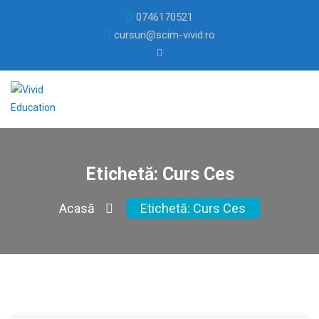
0746170521
cursuri@scim-vivid.ro
Etichetă:
Curs Ces
Acasă
Etichetă:
Curs Ces