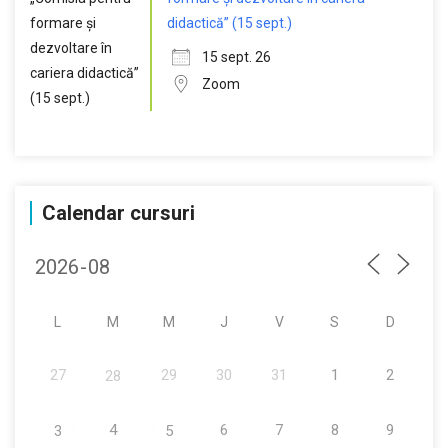
didactică” (15 sept.)
15 sept. 26
Zoom
Calendar cursuri
L
M
M
J
V
S
D
27
29
30
31
1
2
28
4
6
7
8
9
3
5