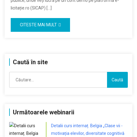
publice, unde veți lucra pe un cont demo pe platforma e-
licitație.ro (SICAP) […]
CITESTE MAI MULT
Caută în site
Caută
după:
Următoarele webinarii
Detalii curs internaț. Belgia „Clase vii -
motivația elevilor, diversitate cognitivă