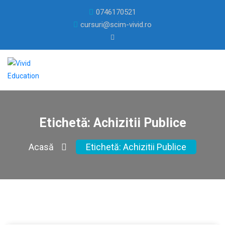
0746170521
cursuri@scim-vivid.ro
Etichetă:
Achizitii Publice
Acasă
Etichetă:
Achizitii Publice