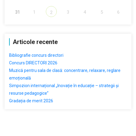
31
1
3
4
5
6
2
Articole recente
Bibliografie concurs directori
Concurs DIRECTORI 2026
Muzică pentru sala de clasă: concentrare, relaxare, reglare
emoțională
Simpozion internațional „Inovație în educație – strategii și
resurse pedagogice”
Gradația de merit 2026