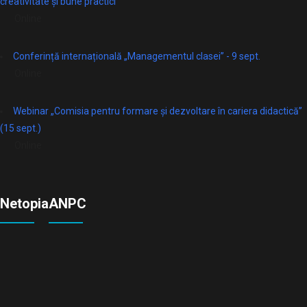
creativitate și bune practici
Online
Conferință internațională „Managementul clasei” - 9 sept.
Online
Webinar „Comisia pentru formare și dezvoltare în cariera didactică”
(15 sept.)
Online
Netopia
ANPC