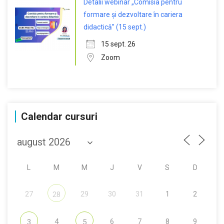
Detalii webinar „Comisia pentru
formare și dezvoltare în cariera
didactică” (15 sept.)
15 sept. 26
Zoom
Calendar cursuri
L
M
M
J
V
S
D
27
29
30
31
1
2
28
4
6
7
8
9
3
5