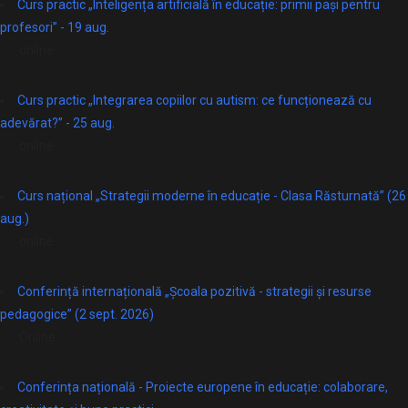
Curs practic „Inteligența artificială în educație: primii pași pentru
profesori” - 19 aug.
online
Curs practic „Integrarea copiilor cu autism: ce funcționează cu
adevărat?” - 25 aug.
online
Curs național „Strategii moderne în educație - Clasa Răsturnată” (26
aug.)
online
Conferință internațională „Școala pozitivă - strategii și resurse
pedagogice” (2 sept. 2026)
Online
Conferința națională - Proiecte europene în educație: colaborare,