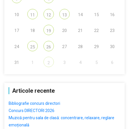
10
14
15
16
11
12
13
17
18
20
21
22
23
19
24
27
28
29
30
25
26
31
1
3
4
5
6
2
Articole recente
Bibliografie concurs directori
Concurs DIRECTORI 2026
Muzică pentru sala de clasă: concentrare, relaxare, reglare
emoțională