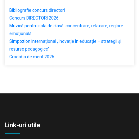
Bibliografie concurs directori
Concurs DIRECTORI 2026
Muzică pentru sala de clasă: concentrare, relaxare, reglare
emoțională
Simpozion internațional „Inovație în educație – strategii și
resurse pedagogice”
Gradația de merit 2026
Link-uri utile