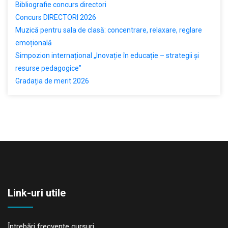
Bibliografie concurs directori
Concurs DIRECTORI 2026
Muzică pentru sala de clasă: concentrare, relaxare, reglare
emoțională
Simpozion internațional „Inovație în educație – strategii și
resurse pedagogice”
Gradația de merit 2026
Link-uri utile
Întrebări frecvente cursuri