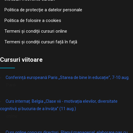
Politica de protecţie a datelor personale
Politica de folosire a cookies
Termeni și condiții cursuri online
Termeni și condiții cursuri față în față
Cursuri viitoare
Conferință europeană Paris „Starea de bine în educație”, 7-10 aug.
Paris
Curs internaț. Belgia „Clase vii - motivația elevilor, diversitate
cognitivă și bucuria de a învăța” (11 aug.)
online
Curs online concurs directori „Planul managerial: elaborare pas cu