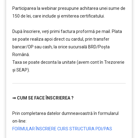
…………..
Participarea la webinar presupune achitarea unei sume de
150 de lei, care include şi emiterea certificatului.
…………..
După înscriere, veți primi factura proformă pe mail. Plata
se poate realiza apoi direct cu cardul, prin transfer
bancar/OP sau cash, la orice sucursală BRD/Poșta
Română.
Taxa se poate deconta la unitate (avem cont în Trezorerie
și SEAP).
⇒
CUM SE FACE ÎNSCRIEREA ?
…………..
Prin completarea datelor dumneavoastră în formularul
on-line:
FORMULAR ÎNSCRIERE CURS STRUCTURA PDI/PAS
…………..