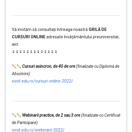
Vă invităm să consultați întreaga noastră
GRILĂ DE
CURSURI ONLINE
adresate învățământului preuniversitar,
aici:
⇓⇓⇓⇓⇓⇓⇓⇓⇓⇓⇓⇓⇓
…………..
Cursuri asincron, de 40 de ore
(finalizate cu Diplomă de
Absolvire):
vivid-edu.ro/cursuri-online-2022/
…………..
Webinarii practice, de 2 sau 3 ore
(finalizate cu Certificat
de Participare):
vivid-edu.ro/webinarii-2022/