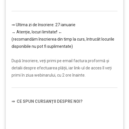
⇒ Ultima zi de înscriere: 27 ianuarie
→
Atenție, lo
curi limitate
!
←
(recomandăm înscrierea din timp la curs, întrucât locurile
disponibile nu pot fi suplimentate)
…………..
După ȋnscriere, veți primi pe email factura proformă și
detalii despre efectuarea plății, iar link-ul de acces îl veți
primi în ziua webinarului, cu 2 ore înainte.
⇒
CE SPUN CURSANȚII DESPRE NOI?
…………..