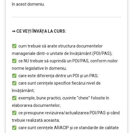
în acest domeniu.
⇒
CE VEȚI ÎNVĂȚA LA CURS:
…………..
cum trebuie să arate structura documentelor
manageriale dintr-o unitate de învățământ (PDI/PAS);
ce NU trebuie să cuprindă un PDI/PAS, conform noilor
norme legislative în domeniu;
care este diferența dintre un PDI şi un PAS;
care sunt cerințele specifice fiecărui nivel de
învățământ;
exemple, bune practici, cuvinte “cheie” folosite în
elaborarea documentelor;
ce presupune revizuirea/actualizarea PDI/PAS şi când
trebuie realizată aceasta;
care sunt cerințele ARACIP şi ce standarde de calitate