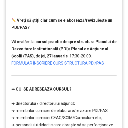
Vreți să ştiți clar cum se elaborează/revizuieşte un
PDI/PAS?
………………
Vă invităm la
cursul practic despre structura Planului de
Dezvoltare Instituțională (PDI)/ Planul de Acțiune al
Școlii (PAS),
de joi,
27 ianuarie
, 17:30-20:00.
FORMULAR ÎNSCRIERE CURS STRUCTURA PDI/PAS
⇒
CUI SE ADRESEAZĂ CURSUL?
…………..
➔ directorului / directorului adjunct;
➔ membrilor comisiei de elaborare/revizuire PDI/PAS
➔ membrilor comisiei CEAC/SCIM/Curriculum etc.;
➔ personalului didactic care doreşte să se perfecționeze