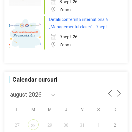
8 sept. 26
Zoom
Detalii conferință internațională
„Managementul clasei” - 9 sept.
9 sept. 26
Zoom
Calendar cursuri
L
M
M
J
V
S
D
27
29
30
31
1
2
28