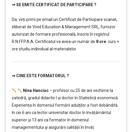
⇒
SE EMITE CERTIFICAT DE PARTICIPARE ?
…………..
Da, veți primi pe email un Certificat de Participare scanat,
eliberat de Vivid Education & Management SRL, furnizor
autorizat de formare profesională, înscris în registrul
R.N.F.F.P.A.A. Certificatul va avea un număr de
8 ore
: curs +
ore studiu individual al materialelor.
⇒
CINE ESTE FORMATORUL ?
…………..
Nina Hanciuc
– profesor cu 25 de ani vechime la
catedră, gradul didactic I şi doctor în Statistică economică.
Experiența în domeniul formării adulților a fost dobândită
în cei 6 ani ca lector universitar doctor în învățământul
superior şi 13 ani ca formator în domeniul
managementului şi asigurării calității în învăț.