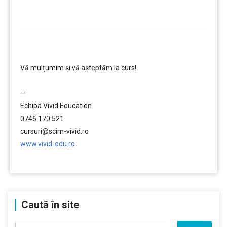
…………..
………….
Vă mulțumim și vă aşteptăm la curs!
…………..
—
Echipa Vivid Education
0746 170 521
cursuri@scim-vivid.ro
www.vivid-edu.ro
…………..
Caută în site
Caută