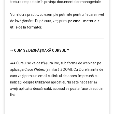
trebuie respectate în privința documentelor manageriale.
………………………
Vom lucra practic, cu exemple potrivite pentru fiecare nivel
de învățământ. După curs, veți primi
pe email materiale
utile
de la formator.
⇒
CUM SE DESFĂȘOARĂ CURSUL ?
…………..
♦♦♦ Cursul se va desfășura live, sub formă de webinar, pe
aplicația Cisco Webex (similară ZOOM). Cu 2 ore înainte de
curs veţi primi un email cu link-ul de acces, împreună cu
indicații despre utilizarea aplicației. Nu este necesar să
aveți aplicația descărcată, accesul se poate face direct din
link.