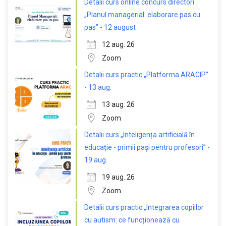
Detalii curs online concurs directori
„Planul managerial: elaborare pas cu
pas” - 12 august
12 aug. 26
Zoom
Detalii curs practic „Platforma ARACIP”
- 13 aug.
13 aug. 26
Zoom
Detalii curs „Inteligența artificială în
educație - primii pași pentru profesori” -
19 aug.
19 aug. 26
Zoom
Detalii curs practic „Integrarea copiilor
cu autism: ce funcționează cu