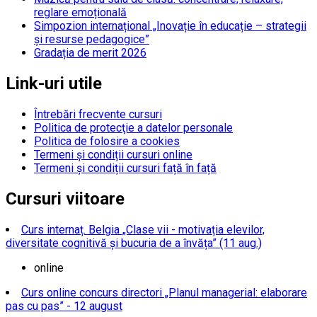
reglare emoțională
Simpozion internațional „Inovație în educație – strategii
și resurse pedagogice”
Gradația de merit 2026
Link-uri utile
Întrebări frecvente cursuri
Politica de protecţie a datelor personale
Politica de folosire a cookies
Termeni și condiții cursuri online
Termeni și condiții cursuri față în față
Cursuri viitoare
Curs internaț. Belgia „Clase vii - motivația elevilor,
diversitate cognitivă și bucuria de a învăța” (11 aug.)
online
Curs online concurs directori „Planul managerial: elaborare
pas cu pas” - 12 august