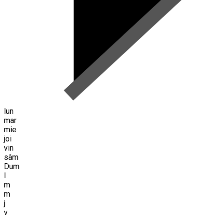
lun
mar
mie
joi
vin
sâm
Dum
l
m
m
j
v