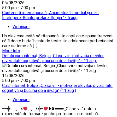
05/08/2026
5:00 pm - 7:00 pm
Conferință internațională „Anxietatea în mediul școlar:
Înțelegere. Reinterpretare. Sprijin.” - 5 aug.
Webinarii
Un elev care evită să răspundă. Un copil care spune frecvent
că îl doare burta înainte de teste. Un adolescent perfecționist
care se teme să [...]
More Info
Detalii curs internaț. Belgia „Clase vii - motivația elevilor,
diversitate cognitivă și bucuria de a învăța” - 11 aug.
11/08/2026
5:00 pm - 7:00 pm
Curs internaț. Belgia „Clase vii - motivația elevilor, diversitate
cognitivă și bucuria de a învăța” (11 aug.)
Webinarii
━━╬٨ـﮩﮩ
٨ـﮩﮩـ╬━
❥❥═══ „Clase vii” este o
experiență de formare pentru profesorii care simt că