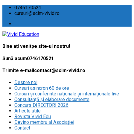
0746170521
cursuri@scim-vivid.ro
Bine ați venit
pe site-ul nostru!
Sună acum
0746170521
Trimite e-mail
contact@scim-vivid.ro
Despre noi
Cursuri asincron 60 de ore
Cursuri și conferințe naționale și internaționale live
Consultanţă și elaborare documente
Concurs DIRECTORI 2026
Articole utile
Revista Vivid Edu
Devino membru al Asociației
Contact