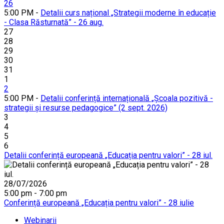
26
5:00 PM -
Detalii curs național „Strategii moderne în educație
- Clasa Răsturnată” - 26 aug.
27
28
29
30
31
1
2
5:00 PM -
Detalii conferință internațională „Școala pozitivă -
strategii și resurse pedagogice” (2 sept. 2026)
3
4
5
6
Detalii conferință europeană „Educația pentru valori” - 28 iul.
28/07/2026
5:00 pm - 7:00 pm
Conferință europeană „Educația pentru valori” - 28 iulie
Webinarii