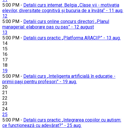
5:00 PM -
Detalii curs internaț. Belgia „Clase vii - motivația
elevilor, diversitate cognitivă și bucuria de a învăța” - 11 aug.
12
5:00 PM -
Detalii curs online concurs directori „Planul
managerial: elaborare pas cu pas” - 12 august
13
5:00 PM -
Detalii curs practic „Platforma ARACIP” - 13 aug.
14
15
16
17
18
19
5:00 PM -
Detalii curs „Inteligența artificială în educație -
primii pași pentru profesori” - 19 aug.
20
21
22
23
24
25
5:00 PM -
Detalii curs practic „Integrarea copiilor cu autism:
ce funcționează cu adevărat?” - 25 aug.