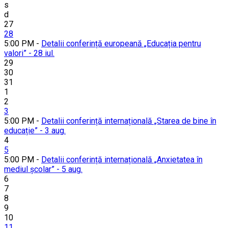
s
d
27
28
5:00 PM -
Detalii conferință europeană „Educația pentru
valori” - 28 iul.
29
30
31
1
2
3
5:00 PM -
Detalii conferință internațională „Starea de bine în
educație” - 3 aug.
4
5
5:00 PM -
Detalii conferință internațională „Anxietatea în
mediul școlar” - 5 aug.
6
7
8
9
10
11