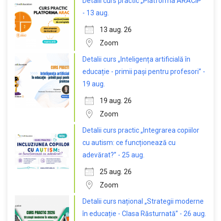
Detalii curs practic „Platforma ARACIP”
- 13 aug.
13 aug. 26
Zoom
Detalii curs „Inteligența artificială în
educație - primii pași pentru profesori” -
19 aug.
19 aug. 26
Zoom
Detalii curs practic „Integrarea copiilor
cu autism: ce funcționează cu
adevărat?” - 25 aug.
25 aug. 26
Zoom
Detalii curs național „Strategii moderne
în educație - Clasa Răsturnată” - 26 aug.