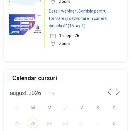
Zoom
Detalii webinar „Comisia pentru
formare și dezvoltare în cariera
didactică” (15 sept.)
15 sept. 26
Zoom
Calendar cursuri
L
M
M
J
V
S
D
27
29
30
31
1
2
28