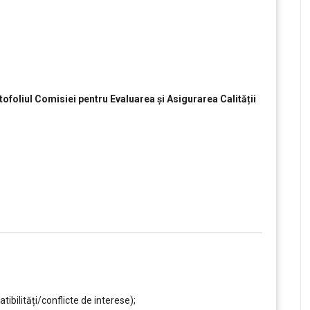
ortofoliul Comisiei pentru Evaluarea și Asigurarea Calității
ilități/conflicte de interese);