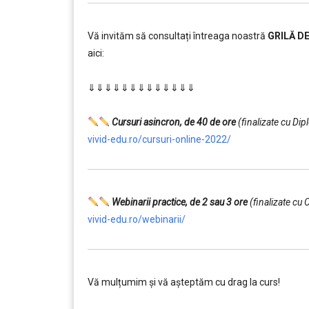
Vă invităm să consultați întreaga noastră
GRILĂ D
aici:
………
⇓⇓⇓⇓⇓⇓⇓⇓⇓⇓⇓⇓⇓
…………..
………
Cursuri asincron, de 40 de ore
(finalizate cu Di
vivid-edu.ro/cursuri-online-2022/
Webinarii practice, de 2 sau 3 ore
(finalizate cu 
vivid-edu.ro/webinarii/
Vă mulțumim și vă aşteptăm cu drag la curs!
………