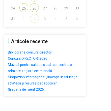
24
27
28
29
30
25
26
31
1
3
4
5
6
2
Articole recente
Bibliografie concurs directori
Concurs DIRECTORI 2026
Muzică pentru sala de clasă: concentrare,
relaxare, reglare emoțională
Simpozion internațional „Inovație în educație –
strategii și resurse pedagogice”
Gradația de merit 2026