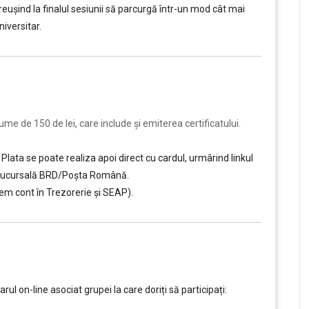
, reușind la finalul sesiunii să parcurgă într-un mod cât mai
iversitar.
e de 150 de lei, care include şi emiterea certificatului.
Plata se poate realiza apoi direct cu cardul, urmârind linkul
ce sucursală BRD/Poșta Română.
em cont în Trezorerie și SEAP).
 on-line asociat grupei la care doriți să participați: