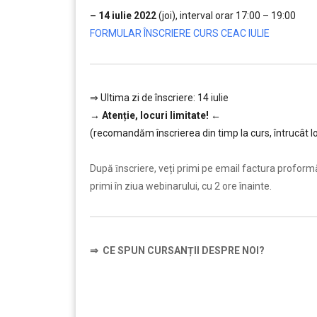
– 14 iulie 2022
(joi), interval orar 17:00 – 19:00
….
FORMULAR ÎNSCRIERE CURS CEAC IULIE
⇒ Ultima zi de înscriere: 14 iulie
→
Atenție, lo
curi limitate!
←
(recomandăm înscrierea din timp la curs, întrucât lo
………
După ȋnscriere, veți primi pe email factura proformă ș
primi în ziua webinarului, cu 2 ore înainte.
⇒
CE SPUN CURSANȚII DESPRE NOI?