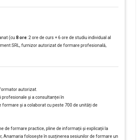
anat (cu
8 ore
: 2 ore de curs + 6 ore de studiu individual al
ement SRL, furnizor autorizat de formare profesională,
formator autorizat.
 profesionale și a consultanței în
ormare și a colaborat cu peste 700 de unități de
e formare practice, pline de informații și explicații la
tor, Anamaria folosește în susținerea sesiunilor de formare un