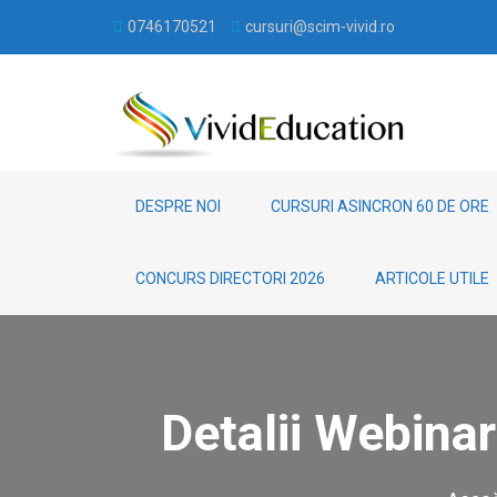
0746170521
cursuri@scim-vivid.ro
DESPRE NOI
CURSURI ASINCRON 60 DE ORE
CONCURS DIRECTORI 2026
ARTICOLE UTILE
Detalii Webinar