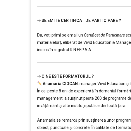
⇒
SE EMITE CERTIFICAT DE PARTICIPARE ?
………
………
Da, veți primi pe email un
Certificat de Participare
sc
materialelor), eliberat de Vivid Education & Manag
înscris în registrul R.N.F.F.P.A.A.
⇒
CINE ESTE FORMATORUL ?
………
Anamaria CIOCAN
, manager Vivid Education și 
În cei peste 8 ani de experiență în domeniul formării
management, a susținut peste 200 de programe de f
învățământ şi alte instituții publice din toată țara.
………
Anamaria se remarcă prin susținerea unor programe d
obiect, punctuale și concrete. În calitate de forma