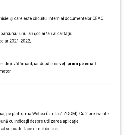
siei și care este circuitul intern al documentelor CEAC
rcursul unui an şcolar/an al calității;
școlar 2021-2022;
el de învățământ, iar după curs
veți primi pe email
mator.
nar, pe platforma Webex (similară ZOOM). Cu 2 ore înainte
ună cu indicații despre utilizarea aplicației.
ul se poate face direct din link.