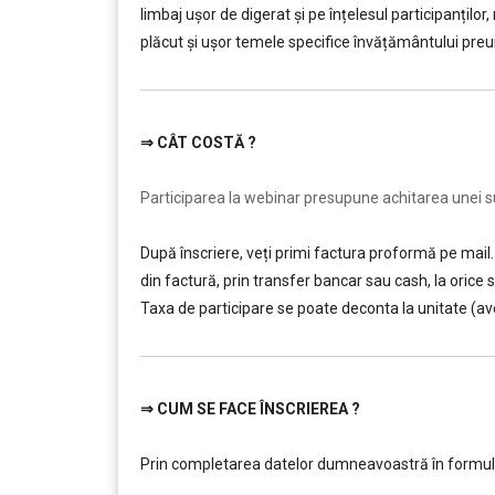
limbaj ușor de digerat și pe înțelesul participanților
plăcut și ușor temele specifice învățământului preun
⇒
CÂT COSTĂ ?
………
Participarea la webinar presupune achitarea unei sum
După înscriere, veți primi factura proformă pe mail. 
din factură, prin transfer bancar sau cash, la ori
Taxa de participare se poate deconta la unitate (av
⇒
CUM SE FACE ÎNSCRIEREA ?
………
Prin completarea datelor dumneavoastră în formularul
.
……….