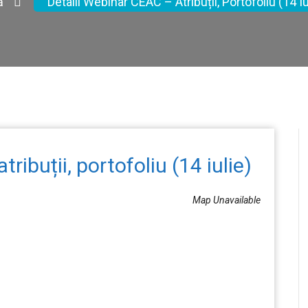
ă
Detalii Webinar CEAC – Atribuții, Portofoliu (14 Iu
ribuții, portofoliu (14 iulie)
Map Unavailable