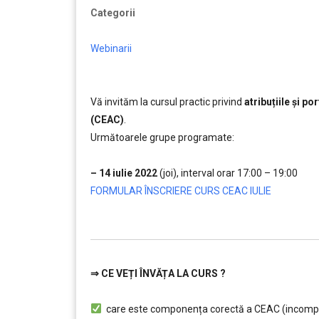
Categorii
Webinarii
Vă invităm la cursul practic privind
atribuțiile și p
(CEAC)
.
Următoarele grupe programate:
……….
– 14 iulie 2022
(joi), interval orar 17:00 – 19:00
….
FORMULAR ÎNSCRIERE CURS CEAC IULIE
…
⇒
CE VEȚI ÎNVĂȚA LA CURS ?
………
care este componența corectă a CEAC (incompatib