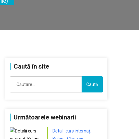
lie)
Caută în site
Caută
după:
Următoarele webinarii
Detalii curs internaț.
Belgia „Clase vii -