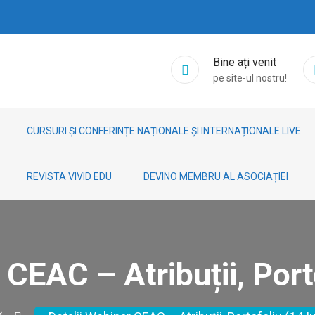
Bine ați venit
pe site-ul nostru!
CURSURI ȘI CONFERINȚE NAȚIONALE ȘI INTERNAȚIONALE LIVE
REVISTA VIVID EDU
DEVINO MEMBRU AL ASOCIAȚIEI
 CEAC – Atribuții, Porto