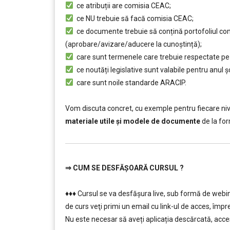
ce atribuții are comisia CEAC;
ce NU trebuie să facă comisia CEAC;
ce documente trebuie să conțină portofoliul comi
(aprobare/avizare/aducere la cunoştință);
care sunt termenele care trebuie respectate pe pa
ce noutăți legislative sunt valabile pentru anul 
care sunt noile standarde ARACIP.
……..
Vom discuta concret, cu exemple pentru fiecare niv
materiale utile și modele de documente
de la for
⇒
CUM SE DESFĂȘOARĂ CURSUL ?
………
♦♦♦ Cursul se va desfășura live, sub formă de webi
de curs veţi primi un email cu link-ul de acces, împre
Nu este necesar să aveți aplicația descărcată, acces