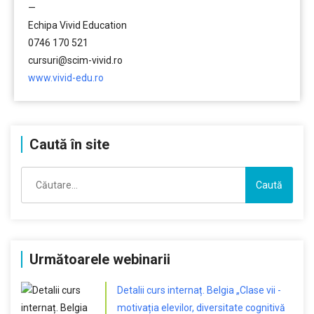
—
Echipa Vivid Education
0746 170 521
cursuri@scim-vivid.ro
www.vivid-edu.ro
Caută în site
Caută
după:
Următoarele webinarii
Detalii curs internaț. Belgia „Clase vii -
motivația elevilor, diversitate cognitivă