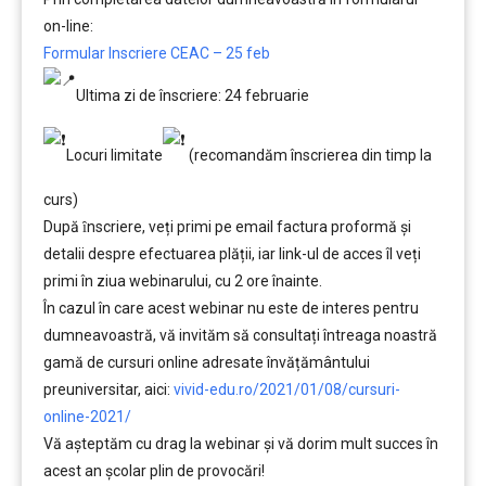
on-line:
Formular Inscriere CEAC – 25 feb
Ultima zi de înscriere: 24 februarie
Locuri limitate
(recomandăm înscrierea din timp la
curs)
După ȋnscriere, veți primi pe email factura proformă și
detalii despre efectuarea plății, iar link-ul de acces îl veți
primi în ziua webinarului, cu 2 ore înainte.
În cazul în care acest webinar nu este de interes pentru
dumneavoastră, vă invităm să consultați întreaga noastră
gamă de cursuri online adresate învățământului
preuniversitar, aici:
vivid-edu.ro/2021/01/08/cursuri-
online-2021/
Vă aşteptăm cu drag la webinar şi vă dorim mult succes în
acest an şcolar plin de provocări!