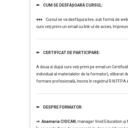
✏ CUM SE DESFĂȘOARĂ CURSUL:
………
♦♦♦ Cursul se va desfășura live, sub formă de webi
curs veţi primi un email cu link-ul de acces, împreună
✏ CERTIFICAT DE PARTICIPARE:
………
………
A doua zi după curs veți primi pe email un Certifica
individual al materialelor de la formator), elibera
formare profesională, înscris în registrul R.N.F.F.P.A.
✏ DESPRE FORMATOR:
………
⇒
Anamaria CIOCAN
, manager Vivid Education și 