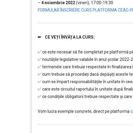
–
4 noiembrie 2022
(vineri), 17:00-19:30
FORMULAR ÎNSCRIERE CURS PLATFORMA CEAC-FI
✏ CE VEȚI ÎNVĂȚA LA CURS:
.
………
✅ ce este necesar să fie completat pe platformă pen
✅ noutățile legislative valabile în anul școlar 2022-
✅ termenele care trebuie respectate în finalizare
✅ cum trebuie să procedați dacă depăşiți aceste te
✅ cum se împart responsabilitățile în unitate în cee
✅ care este circuitul raportului în unitate după fin
✅ ce condițiile obligatorii trebuie respectate şi care
….
Vom lucra exemple concrete, direct pe platforma
c