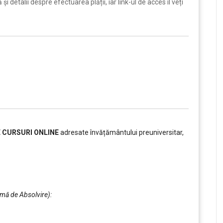
i detalii despre efectuarea plății, iar link-ul de acces îl veți
E CURSURI ONLINE
adresate învățământului preuniversitar,
omă de Absolvire):