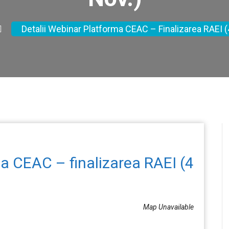
Detalii Webinar Platforma CEAC – Finalizarea RAEI (
ma CEAC – finalizarea RAEI (4
Map Unavailable