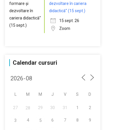
dezvoltare în cariera
didactică” (15 sept.)
15 sept. 26
Zoom
Calendar cursuri
L
M
M
J
V
S
D
27
29
30
31
1
2
28
4
6
7
8
9
3
5