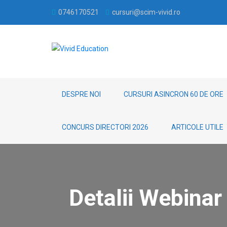
0746170521
cursuri@scim-vivid.ro
DESPRE NOI
CURSURI ASINCRON 60 DE ORE
CONCURS DIRECTORI 2026
ARTICOLE UTILE
Detalii Webinar