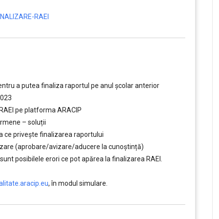
NALIZARE-RAEI
tru a putea finaliza raportul pe anul școlar anterior
2023
a RAEI pe platforma ARACIP
rmene – soluții
a ce privește finalizarea raportului
alizare (aprobare/avizare/aducere la cunoştință)
 sunt posibilele erori ce pot apărea la finalizarea RAEI.
alitate.aracip.eu
, în modul simulare.