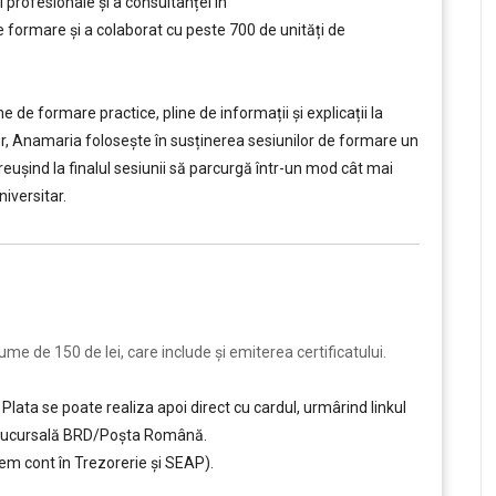
 profesionale și a consultanței în
ormare și a colaborat cu peste 700 de unități de
e formare practice, pline de informații și explicații la
tor, Anamaria folosește în susținerea sesiunilor de formare un
, reușind la finalul sesiunii să parcurgă într-un mod cât mai
iversitar.
e de 150 de lei, care include şi emiterea certificatului.
Plata se poate realiza apoi direct cu cardul, urmârind linkul
ce sucursală BRD/Poșta Română.
em cont în Trezorerie și SEAP).