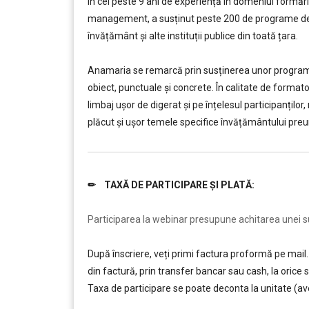
În cei peste 9 ani de experiență în domeniul formării
management, a susținut peste 200 de programe de f
învățământ şi alte instituții publice din toată țara.
………
Anamaria se remarcă prin susținerea unor programe d
obiect, punctuale și concrete. În calitate de forma
limbaj ușor de digerat și pe înțelesul participanților
plăcut și ușor temele specifice învățământului preun
✏
TAXĂ DE PARTICIPARE ȘI PLATĂ:
………
Participarea la webinar presupune achitarea unei sum
După înscriere, veți primi factura proformă pe mail. 
din factură, prin transfer bancar sau cash, la ori
Taxa de participare se poate deconta la unitate (av