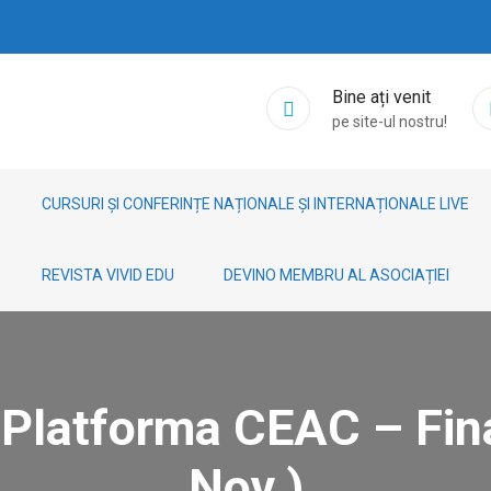
Bine ați venit
pe site-ul nostru!
CURSURI ȘI CONFERINȚE NAȚIONALE ȘI INTERNAȚIONALE LIVE
REVISTA VIVID EDU
DEVINO MEMBRU AL ASOCIAȚIEI
 Platforma CEAC – Fin
Nov.)