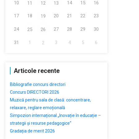
10
14
15
16
11
12
13
17
18
20
21
22
23
19
24
27
28
29
30
25
26
31
1
3
4
5
6
2
Articole recente
Bibliografie concurs directori
Concurs DIRECTORI 2026
Muzică pentru sala de clasă: concentrare,
relaxare, reglare emoțională
Simpozion internațional „Inovație în educație –
strategii și resurse pedagogice”
Gradația de merit 2026