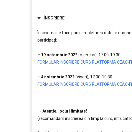
✏
ÎNSCRIERE:
………
Înscrierea se face prin completarea datelor dumneav
participați:
……..
–
19 octombrie 2022
(miercuri), 17:00-19:30
FORMULAR ÎNSCRIERE CURS PLATFORMA CEAC-FI
……..
–
4 noiembrie 2022
(vineri), 17:00-19:30
FORMULAR ÎNSCRIERE CURS PLATFORMA CEAC-FI
→
Atenție, lo
curi limitate!
←
(recomandăm înscrierea din timp la curs, întrucât lo
………