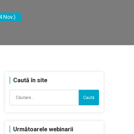
4 Nov.)
Caută în site
Caută
după:
Următoarele webinarii