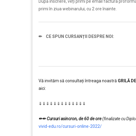
După înscriere, veți primi pe email factura proformă ș
primi în ziua webinarului, cu 2 ore înainte.
✏
CE SPUN CURSANȚII DESPRE NOI:
Vă invităm să consultați întreaga noastră
GRILĂ D
aici:
………
⇓⇓⇓⇓⇓⇓⇓⇓⇓⇓⇓⇓⇓
…………..
………
✏✏ Cursuri asincron, de 60 de ore
(finalizate cu Dipl
vivid-edu.ro/cursuri-online-2022/