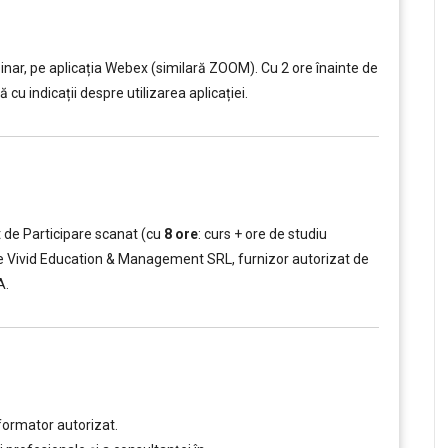
nar, pe aplicația Webex (similară ZOOM). Cu 2 ore înainte de
 cu indicații despre utilizarea aplicației.
t de Participare scanat (cu
8 ore
: curs + ore de studiu
t de Vivid Education & Management SRL, furnizor autorizat de
A.
formator autorizat.