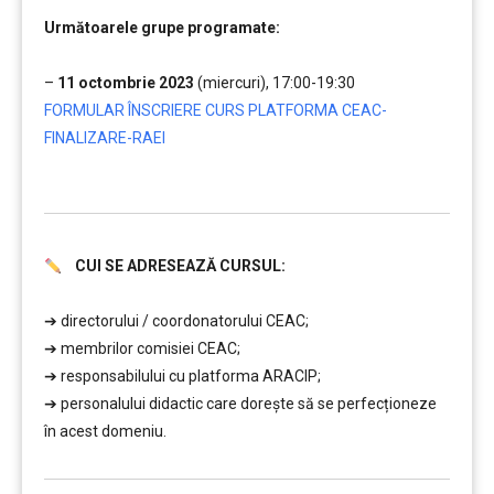
……..
Următoarele grupe programate:
……..
–
11 octombrie 2023
(miercuri), 17:00-19:30
FORMULAR ÎNSCRIERE CURS PLATFORMA CEAC-
FINALIZARE-RAEI
……..
CUI SE ADRESEAZĂ CURSUL:
………
➔ directorului / coordonatorului CEAC;
➔ membrilor comisiei CEAC;
➔ responsabilului cu platforma ARACIP;
➔ personalului didactic care doreşte să se perfecționeze
în acest domeniu.