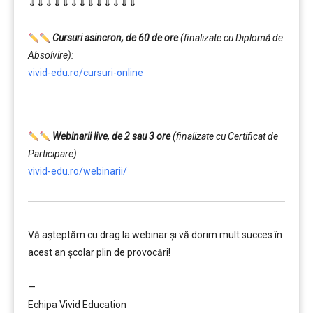
⇓⇓⇓⇓⇓⇓⇓⇓⇓⇓⇓⇓⇓
…………..
………
Cursuri asincron, de 60 de ore
(finalizate cu Diplomă de
Absolvire):
vivid-edu.ro/cursuri-online
Webinarii live, de 2 sau 3 ore
(finalizate cu Certificat de
Participare):
vivid-edu.ro/webinarii/
Vă aşteptăm cu drag la webinar şi vă dorim mult succes în
acest an şcolar plin de provocări!
………
—
Echipa Vivid Education