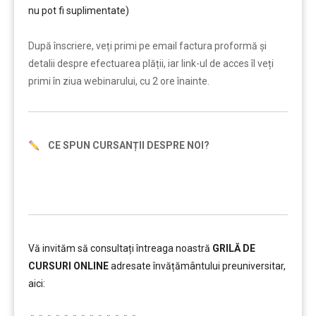
nu pot fi suplimentate)
………
După înscriere, veți primi pe email factura proformă și
detalii despre efectuarea plății, iar link-ul de acces îl veți
primi în ziua webinarului, cu 2 ore înainte.
CE SPUN CURSANȚII DESPRE NOI?
Vă invităm să consultați întreaga noastră
GRILĂ DE
CURSURI ONLINE
adresate învățământului preuniversitar,
aici:
………