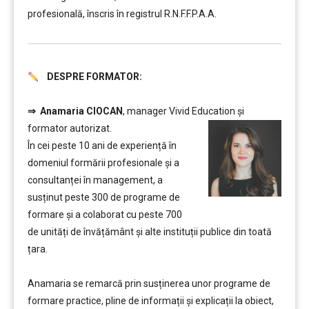
profesională, înscris în registrul R.N.F.F.P.A.A.
DESPRE FORMATOR:
………
⇒
Anamaria CIOCAN
, manager Vivid Education și
formator autorizat.
În cei peste 10 ani de experiență în
domeniul formării profesionale și a
consultanței în management, a
susținut peste 300 de programe de
formare și a colaborat cu peste 700
de unități de învățământ şi alte instituții publice din toată
țara.
………
Anamaria se remarcă prin susținerea unor programe de
formare practice, pline de informații și explicații la obiect,