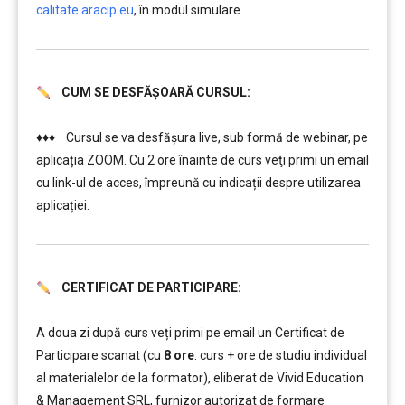
calitate.aracip.eu
, în modul simulare.
CUM SE DESFĂȘOARĂ CURSUL:
………
♦♦♦ Cursul se va desfășura live, sub formă de webinar, pe
aplicația ZOOM. Cu 2 ore înainte de curs veţi primi un email
cu link-ul de acces, împreună cu indicații despre utilizarea
aplicației.
CERTIFICAT DE PARTICIPARE:
………
………
A doua zi după curs veți primi pe email un Certificat de
Participare scanat (cu
8 ore
: curs + ore de studiu individual
al materialelor de la formator), eliberat de Vivid Education
& Management SRL, furnizor autorizat de formare