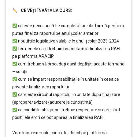
CE VEȚI ÎNVĂȚA LA CURS:
.
………
ce este necesar să fie completat pe platformă pentru a
putea finaliza raportul pe anul școlar anterior
noutățile legislative valabile în anul școlar 2023-2024
termenele care trebuie respectate în finalizarea RAEI
pe platforma ARACIP
cum trebuie să procedați dacă depăşiți aceste termene
– soluții
cum se împart responsabilitățile în unitate în ceea ce
privește finalizarea raportului
care este circuitul raportului în unitate după finalizare
(aprobare/avizare/aducere la cunoştință)
ce condițiile obligatorii trebuie respectate şi care sunt
posibilele erori ce pot apărea la finalizarea RAEI.
….
Vom lucra exemple concrete, direct pe platforma