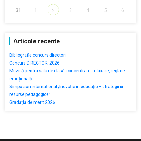
31
1
3
4
5
6
2
Articole recente
Bibliografie concurs directori
Concurs DIRECTORI 2026
Muzică pentru sala de clasă: concentrare, relaxare, reglare
emoțională
Simpozion internațional „Inovație în educație – strategii și
resurse pedagogice”
Gradația de merit 2026