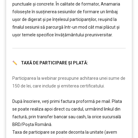
punctuale și concrete. În calitate de formator, Anamaria
folosește în susținerea sesiunilor de formare un limbaj
ușor de digerat și pe înțelesul participanților, reușind la
finalul sesiunii să parcurgă într-un mod cât mai plăcut și
ușor temele specifice învățământului preuniversitar.
TAXĂ DE PARTICIPARE ȘI PLATĂ:
………
Participarea la webinar presupune achitarea unei sume de
150 de lei, care include şi emiterea certificatului.
După înscriere, veți primi factura proformă pe mail. Plata
se poate realiza apoi direct cu cardul, urmârind linkul din
factură, prin transfer bancar sau cash, la orice sucursală
BRD/Poșta Română.
Taxa de participare se poate deconta la unitate (avem