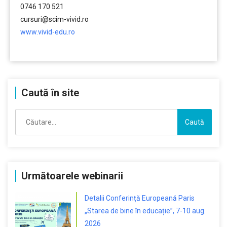
0746 170 521
cursuri@scim-vivid.ro
www.vivid-edu.ro
………
Caută în site
Caută
după:
Următoarele webinarii
Detalii Conferință Europeană Paris
„Starea de bine în educație”, 7-10 aug.
2026