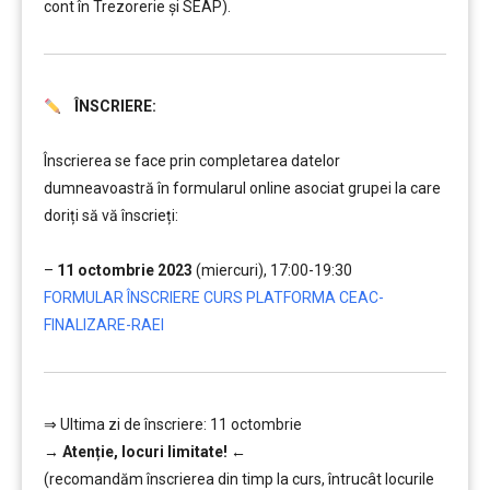
cont în Trezorerie și SEAP).
ÎNSCRIERE:
………
Înscrierea se face prin completarea datelor
dumneavoastră în formularul online asociat grupei la care
doriți să vă înscrieți:
……..
–
11 octombrie 2023
(miercuri), 17:00-19:30
FORMULAR ÎNSCRIERE CURS PLATFORMA CEAC-
FINALIZARE-RAEI
⇒ Ultima zi de înscriere: 11 octombrie
→
Atenție, lo
curi limitate!
←
(recomandăm înscrierea din timp la curs, întrucât locurile