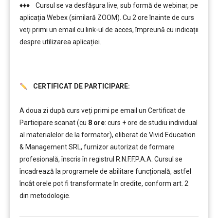
♦♦♦ Cursul se va desfășura live, sub formă de webinar, pe
aplicația Webex (similară ZOOM). Cu 2 ore înainte de curs
veţi primi un email cu link-ul de acces, împreună cu indicații
despre utilizarea aplicației.
CERTIFICAT DE PARTICIPARE:
………
………
A doua zi după curs veți primi pe email un Certificat de
Participare scanat (cu
8 ore
: curs + ore de studiu individual
al materialelor de la formator), eliberat de Vivid Education
& Management SRL, furnizor autorizat de formare
profesională, înscris în registrul R.N.F.F.P.A.A. Cursul se
încadrează la programele de abilitare funcțională, astfel
încât orele pot fi transformate în credite, conform art. 2
din metodologie.