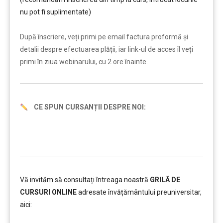
nu pot fi suplimentate)
………
După înscriere, veți primi pe email factura proformă și
detalii despre efectuarea plății, iar link-ul de acces îl veți
primi în ziua webinarului, cu 2 ore înainte.
CE SPUN CURSANȚII DESPRE NOI:
Vă invităm să consultați întreaga noastră
GRILĂ DE
CURSURI ONLINE
adresate învățământului preuniversitar,
aici:
………