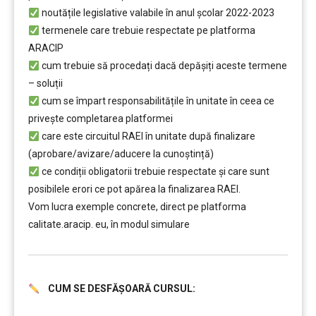
noutățile legislative valabile în anul școlar 2022-2023
termenele care trebuie respectate pe platforma
ARACIP
cum trebuie să procedați dacă depăşiți aceste termene
– soluții
cum se împart responsabilitățile în unitate în ceea ce
privește completarea platformei
care este circuitul RAEI în unitate după finalizare
(aprobare/avizare/aducere la cunoştință)
ce condiții obligatorii trebuie respectate şi care sunt
posibilele erori ce pot apărea la finalizarea RAEI.
Vom lucra exemple concrete, direct pe platforma
calitate.aracip. eu, în modul simulare
CUM SE DESFĂȘOARĂ CURSUL:
………