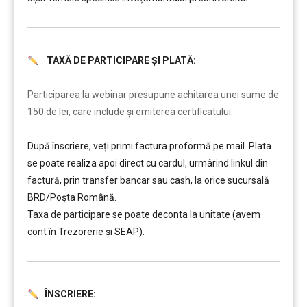
TAXĂ DE PARTICIPARE ȘI PLATĂ:
………
Participarea la webinar presupune achitarea unei sume de
150 de lei, care include şi emiterea certificatului.
După înscriere, veți primi factura proformă pe mail. Plata
se poate realiza apoi direct cu cardul, urmârind linkul din
factură, prin transfer bancar sau cash, la orice sucursală
BRD/Poșta Română.
Taxa de participare se poate deconta la unitate (avem
cont în Trezorerie și SEAP).
ÎNSCRIERE: