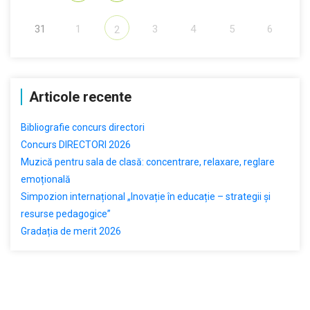
31
1
3
4
5
6
2
Articole recente
Bibliografie concurs directori
Concurs DIRECTORI 2026
Muzică pentru sala de clasă: concentrare, relaxare, reglare
emoțională
Simpozion internațional „Inovație în educație – strategii și
resurse pedagogice”
Gradația de merit 2026