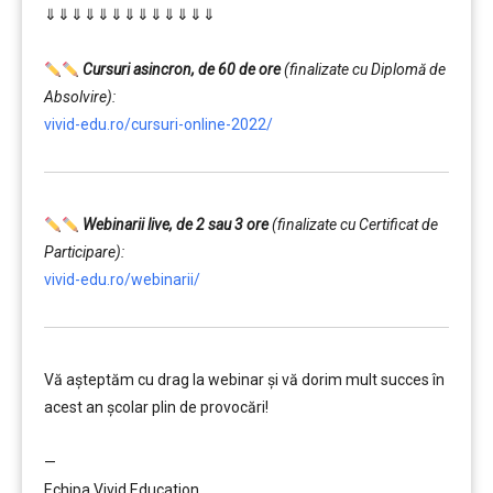
⇓⇓⇓⇓⇓⇓⇓⇓⇓⇓⇓⇓⇓
…………..
………
Cursuri asincron, de 60 de ore
(finalizate cu Diplomă de
Absolvire):
vivid-edu.ro/cursuri-online-2022/
Webinarii live, de 2 sau 3 ore
(finalizate cu Certificat de
Participare):
vivid-edu.ro/webinarii/
Vă aşteptăm cu drag la webinar şi vă dorim mult succes în
acest an şcolar plin de provocări!
………
—
Echipa Vivid Education