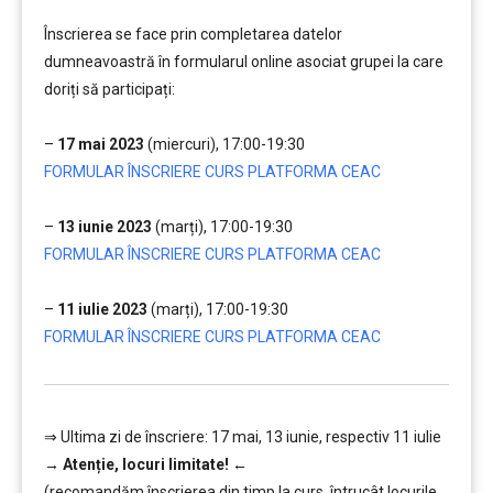
………
Înscrierea se face prin completarea datelor
dumneavoastră în formularul online asociat grupei la care
doriți să participați:
….
–
17 mai 2023
(miercuri), 17:00-19:30
FORMULAR ÎNSCRIERE CURS PLATFORMA CEAC
….
–
13 iunie 2023
(marți), 17:00-19:30
FORMULAR ÎNSCRIERE CURS PLATFORMA CEAC
….
–
11 iulie 2023
(marți), 17:00-19:30
FORMULAR ÎNSCRIERE CURS PLATFORMA CEAC
⇒ Ultima zi de înscriere: 17 mai, 13 iunie, respectiv 11 iulie
→
Atenție, lo
curi limitate!
←
(recomandăm înscrierea din timp la curs, întrucât locurile