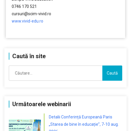
0746 170 521
cursuri@scim-vivid.ro
www.vivid-edu.ro
………
Caută în site
Caută
după:
Următoarele webinarii
Detalii Conferință Europeană Paris
„Starea de bine în educație”, 7-10 aug.