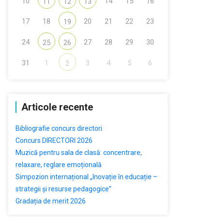
10
14
15
16
11
12
13
17
18
20
21
22
23
19
24
27
28
29
30
25
26
31
1
3
4
5
6
2
Articole recente
Bibliografie concurs directori
Concurs DIRECTORI 2026
Muzică pentru sala de clasă: concentrare,
relaxare, reglare emoțională
Simpozion internațional „Inovație în educație –
strategii și resurse pedagogice”
Gradația de merit 2026