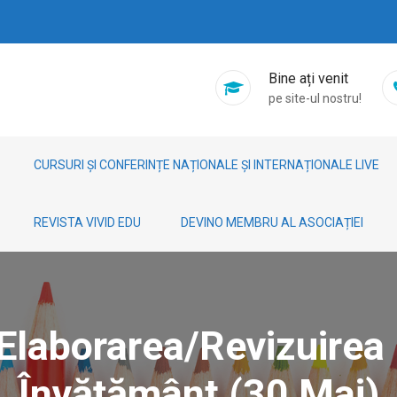
Bine ați venit
pe site-ul nostru!
CURSURI ȘI CONFERINȚE NAȚIONALE ȘI INTERNAȚIONALE LIVE
REVISTA VIVID EDU
DEVINO MEMBRU AL ASOCIAȚIEI
 Elaborarea/revizuirea 
Învățământ (30 Mai)