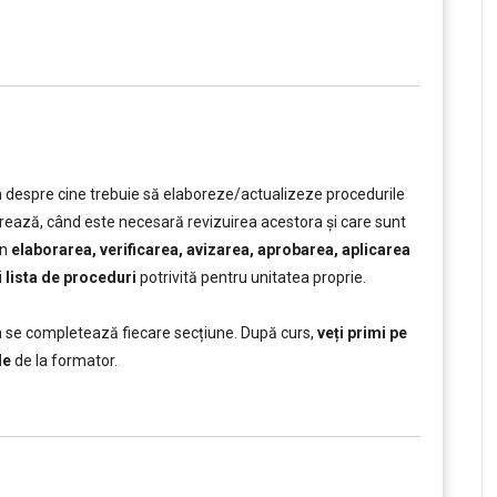
despre cine trebuie să elaboreze/actualizeze procedurile
strează, când este necesară revizuirea acestora și care sunt
în
elaborarea, verificarea, avizarea, aprobarea, aplicarea
i
lista de proceduri
potrivită pentru unitatea proprie.
m se completează fiecare secțiune. După curs,
veți primi pe
le
de la formator.