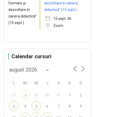
dezvoltare în cariera
didactică” (15 sept.)
15 sept. 26
Zoom
Calendar cursuri
L
M
M
J
V
S
D
27
29
30
31
1
2
28
4
6
7
8
9
3
5