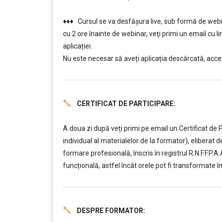
……….
♦♦♦ Cursul se va desfășura live, sub formă de webin
cu 2 ore înainte de webinar, veţi primi un email cu l
aplicației.
Nu este necesar să aveți aplicația descărcată, acces
CERTIFICAT DE PARTICIPARE:
……….
A doua zi după veți primi pe email un Certificat de 
individual al materialelor de la formator), elibera
formare profesională, înscris în registrul R.N.F.F.P.
funcțională, astfel încât orele pot fi transformate î
DESPRE FORMATOR: