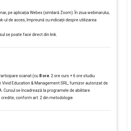
ar, pe aplicația Webex (similară Zoom). În ziua webinarului,
ink-ul de acces, împreună cu indicații despre utilizarea
ul se poate face direct din link.
Participare scanat (cu
8
ore
: 2 ore curs + 6 ore studiu
t de Vivid Education & Management SRL, furnizor autorizat de
A.A. Cursul se încadrează la programele de abilitare
n credite, conform art. 2 din metodologie.