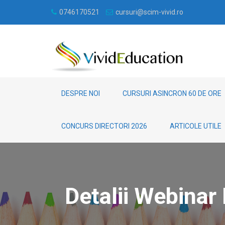
0746170521
cursuri@scim-vivid.ro
DESPRE NOI
CURSURI ASINCRON 60 DE ORE
CONCURS DIRECTORI 2026
ARTICOLE UTILE
Detalii Webinar