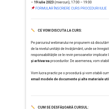
–
19 iulie 2023
(miercuri), 17:00 – 19:00
FORMULAR ÎNSCRIERE CURS PROCEDURI IULIE
CE VOM DISCUTA LA CURS:
……….
Pe parcursul webinarului ne propunem să discutăm 
de la nivelul unității de învățământ, unde se înregi
responsabilitățile ce le revin persoanelor implicate 
și arhivarea
procedurilor. De asemenea, vom stabil
………
Vom lucra practic pe o procedură și vom stabili cu
email modele de documente și alte materiale uti
……….
CUM SE DESFĂȘOARĂ CURSUL: