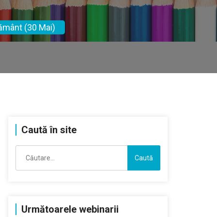
țământ (30 Mai)
Caută în site
Caută
după:
Următoarele webinarii