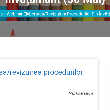
alii Webinar Elaborarea/revizuirea Procedurilor Din Învă
ea/revizuirea procedurilor
Map Unavailable