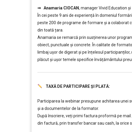
……….
⇒
Anamaria CIOCAN
, manager Vivid Education și
În cei peste 9 ani de experiență în domeniul formăr
peste 200 de programe de formare și a colaborat cu 
din toată țara.
Anamaria se remarcă prin susținerea unor programe d
obiect, punctuale și concrete. În calitate de forma
limbaj ușor de digerat și pe înțelesul participanților
plăcut și ușor temele specifice învățământului preun
TAXĂ DE PARTICIPARE ȘI PLATĂ:
……….
Participarea la webinar presupune achitarea unei
și a documentelor de la formator.
După înscriere, veți primi factura proformă pe mail. 
din factură, prin transfer bancar sau cash, la ori
……….