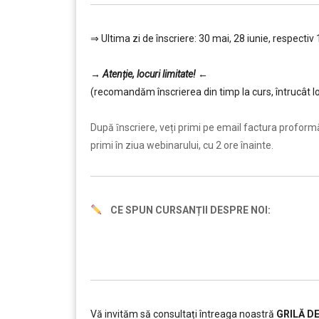
⇒ Ultima zi de înscriere: 30 mai, 28 iunie, respectiv 1
……….
→
Atenție, lo
curi limitate!
←
(recomandăm înscrierea din timp la curs, întrucât lo
………
După ȋnscriere, veți primi pe email factura proformă ș
primi în ziua webinarului, cu 2 ore înainte.
CE SPUN CURSANȚII DESPRE NOI:
Vă invităm să consultați întreaga noastră
GRILĂ D