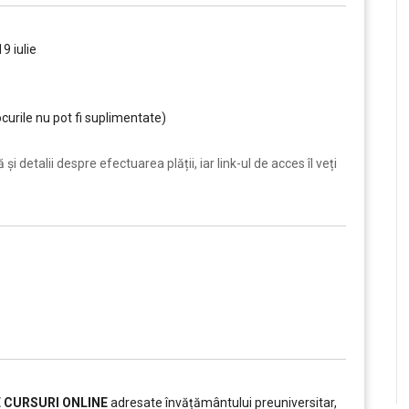
9 iulie
curile nu pot fi suplimentate)
i detalii despre efectuarea plății, iar link-ul de acces îl veți
E CURSURI ONLINE
adresate învățământului preuniversitar,