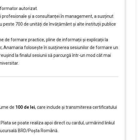
 formator autorizat.
ii profesionale și a consultanței în management, a susținut
peste 700 de unități de învățământ şi alte instituții publice
e formare practice, pline de informații și explicații la
tor, Anamaria folosește în susținerea sesiunilor de formare un
, reușind la finalul sesiunii să parcurgă într-un mod cât mai
iversitar.
 sume de
100 de lei
, care include şi transmiterea certificatului
Plata se poate realiza apoi direct cu cardul, urmârind linkul
ce sucursală BRD/Poșta Română.