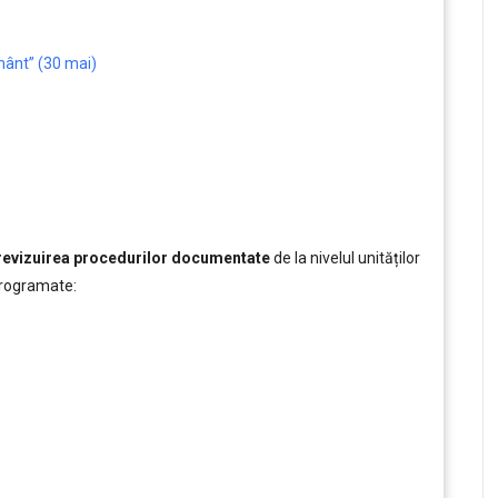
mânt” (30 mai)
 revizuirea procedurilor documentate
de la nivelul unităților
programate: