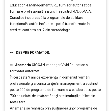
Education & Management SRL, furnizor autorizat de
formare profesională, înscris în registrul R.N.F.F.P.A.A.
Cursul se încadrează la programele de abilitare
funcțională, astfel încât orele pot fi transformate în
credite, conform art. 2 din metodologie.
✏ DESPRE FORMATOR:
……….
⇒
Anamaria CIOCAN
, manager Vivid Education și
formator autorizat.
În cei peste 9 ani de experiență în domeniul formării
profesionale și a consultanței în management, a susținut
peste 200 de programe de formare și a colaborat cu peste
700 de unități de învățământ şi alte instituții publice din
toată țara.
Anamaria se remarcă prin susținerea unor programe de