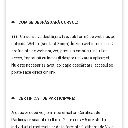
✏ CUM SE DESFĂȘOARĂ CURSUL:
……….
♦♦♦ Cursul se va desfășura live, sub formă de webinar, pe
aplicația Webex (similară Zoom). În ziua webinarului, cu 2
ore înainte de webinar, veţi primi un email cu link-ul de
acces, împreună cu indicații despre utilizarea aplicației.
Nu este necesar să aveți aplicația descărcată, accesul se
poate face direct din link.
✏ CERTIFICAT DE PARTICIPARE:
……….
A doua zi după veți primi pe email un Certificat de
Participare scanat (cu
8
ore
: 2 ore curs + 6 ore studiu
individual al materialelor de la formator), eliberat de Vivid