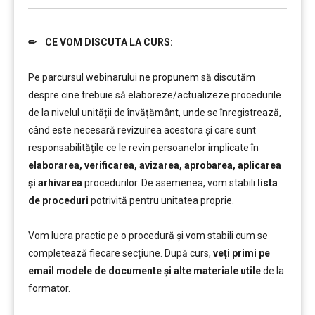
✏ CE VOM DISCUTA LA CURS:
……….
Pe parcursul webinarului ne propunem să discutăm
despre cine trebuie să elaboreze/actualizeze procedurile
de la nivelul unității de învățământ, unde se înregistrează,
când este necesară revizuirea acestora și care sunt
responsabilitățile ce le revin persoanelor implicate în
elaborarea, verificarea, avizarea, aprobarea, aplicarea
și arhivarea
procedurilor. De asemenea, vom stabili
lista
de proceduri
potrivită pentru unitatea proprie.
………
Vom lucra practic pe o procedură și vom stabili cum se
completează fiecare secțiune. După curs,
veți primi pe
email modele de documente și alte materiale utile
de la
formator.
……….