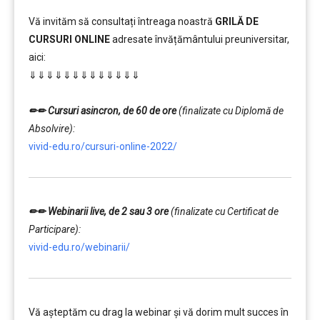
Vă invităm să consultați întreaga noastră
GRILĂ DE
CURSURI ONLINE
adresate învățământului preuniversitar,
aici:
⇓⇓⇓⇓⇓⇓⇓⇓⇓⇓⇓⇓⇓
…………….
✏✏ Cursuri asincron, de 60 de ore
(finalizate cu Diplomă de
Absolvire):
vivid-edu.ro/cursuri-online-2022/
✏✏ Webinarii live, de 2 sau 3 ore
(finalizate cu Certificat de
Participare):
vivid-edu.ro/webinarii/
Vă aşteptăm cu drag la webinar şi vă dorim mult succes în