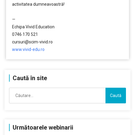
activitatea dumneavoastră!
……….
—
Echipa Vivid Education
0746 170 521
cursuri@scim-vivid.ro
www.vivid-edu.ro
Caută în site
Caută
după:
Următoarele webinarii