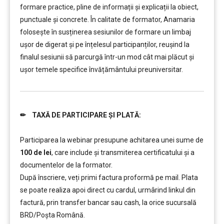
formare practice, pline de informații și explicații la obiect,
punctuale și concrete. În calitate de formator, Anamaria
folosește în susținerea sesiunilor de formare un limbaj
ușor de digerat și pe înțelesul participanților, reușind la
finalul sesiunii să parcurgă într-un mod cât mai plăcut și
ușor temele specifice învățământului preuniversitar.
✏ TAXĂ DE PARTICIPARE ȘI PLATĂ:
……….
Participarea la webinar presupune achitarea unei sume de
100 de lei
, care include şi transmiterea certificatului și a
documentelor de la formator.
După înscriere, veți primi factura proformă pe mail. Plata
se poate realiza apoi direct cu cardul, urmârind linkul din
factură, prin transfer bancar sau cash, la orice sucursală
BRD/Poșta Română.