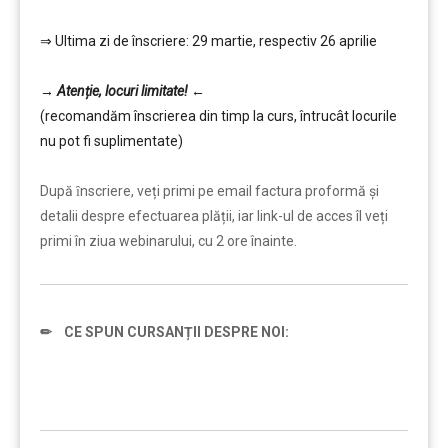
⇒ Ultima zi de înscriere: 29 martie, respectiv 26 aprilie
……….
→
Atenție, lo
curi limitate!
←
(recomandăm înscrierea din timp la curs, întrucât locurile
nu pot fi suplimentate)
………
După ȋnscriere, veți primi pe email factura proformă și
detalii despre efectuarea plății, iar link-ul de acces îl veți
primi în ziua webinarului, cu 2 ore înainte.
✏ CE SPUN CURSANȚII DESPRE NOI: