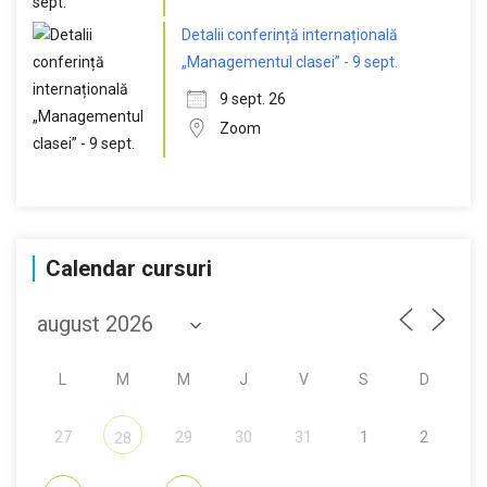
Detalii conferință internațională
„Managementul clasei” - 9 sept.
9 sept. 26
Zoom
Calendar cursuri
L
M
M
J
V
S
D
27
29
30
31
1
2
28