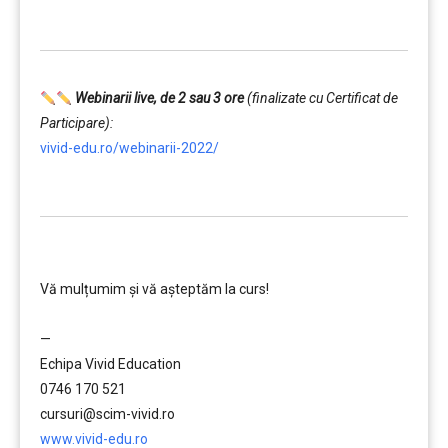
…………..
Webinarii live, de 2 sau 3 ore
(finalizate cu Certificat de
Participare):
vivid-edu.ro/webinarii-2022/
…………..
………….
Vă mulțumim și vă aşteptăm la curs!
…………..
—
Echipa Vivid Education
0746 170 521
cursuri@scim-vivid.ro
www.vivid-edu.ro