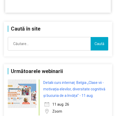
…………..
Caută în site
Caută
după:
Următoarele webinarii
Detalii curs internaț. Belgia „Clase vii -
motivația elevilor, diversitate cognitivă
și bucuria de a învăța” - 11 aug.
11 aug. 26
Zoom