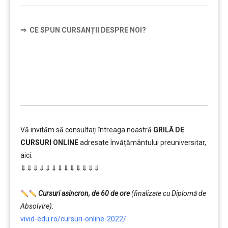
⇒
CE SPUN CURSANȚII DESPRE NOI?
…………..
Vă invităm să consultați întreaga noastră
GRILĂ DE
CURSURI ONLINE
adresate învățământului preuniversitar,
aici:
⇓⇓⇓⇓⇓⇓⇓⇓⇓⇓⇓⇓⇓
…………..
Cursuri asincron, de 60 de ore
(finalizate cu Diplomă de
Absolvire):
vivid-edu.ro/cursuri-online-2022/