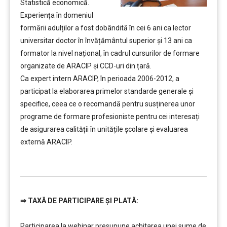
Statistică economică.
Experiența în domeniul
formării adulților a fost dobândită în cei 6 ani ca lector
universitar doctor în învățământul superior şi 13 ani ca
formator la nivel național, în cadrul cursurilor de formare
organizate de ARACIP şi CCD-uri din țară.
Ca expert intern ARACIP, în perioada 2006-2012, a
participat la elaborarea primelor standarde generale şi
specifice, ceea ce o recomandă pentru susținerea unor
programe de formare profesioniste pentru cei interesați
de asigurarea calității în unitățile școlare și evaluarea
externă ARACIP.
……..
⇒
TAXĂ DE PARTICIPARE ȘI PLATĂ:
…………..
Participarea la webinar presupune achitarea unei sume de