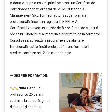
A doua zi după curs veți primi pe email un Certificat de
Participare scanat, eliberat de Vivid Education &
Management SRL, furnizor autorizat de formare
profesională, înscris în registrul R.N.F.F.P.A.A.
Certificatul va avea un număr de
8 ore
: 3 ore de curs + 6
ore studiu individual al materialelor primite de la formator.
Cursul se încadrează la programele de abilitare
funcțională, astfel încât orele pot fi transformate în
credite, conform art. 2 din metodologie.
⇒
DESPRE FORMATOR:
…………..
Nina Hanciuc
–
profesor cu 25 de ani
vechime la catedră, gradul
didactic I şi doctor în