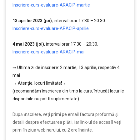
Inscriere-curs-evaluare-ARACIP-martie
…..
13 aprilie 2023 (joi)
, interval orar 17:30 – 20:30.
,,,,,
Inscriere-curs-evaluare-ARACIP-aprilie
….
4 mai 2023 (joi)
, interval orar 17:30 – 20:30.
,,,,,
Inscriere-curs-evaluare-ARACIP-mai
…….
…
⇒ Ultima zi de înscriere: 2 martie, 13 aprilie, respectiv 4
mai
→
Atenție, lo
curi limitate
!
←
(recomandăm înscrierea din timp la curs, întrucât locurile
disponibile nu pot fi suplimentate)
…………..
După ȋnscriere, veți primi pe email factura proformă și
detalii despre efectuarea plății, iar link-ul de acces îl veți
primi în ziua webinarului, cu 2 ore înainte.