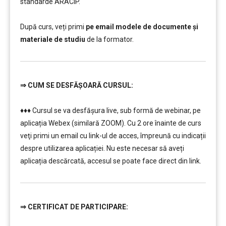
standarde ARACIP.
………………………
După curs, veți primi
pe email modele de documente și
materiale de studiu
de la formator.
⇒
CUM SE DESFĂȘOARĂ CURSUL:
…………..
♦♦♦ Cursul se va desfășura live, sub formă de webinar, pe
aplicația Webex (similară ZOOM). Cu 2 ore înainte de curs
veţi primi un email cu link-ul de acces, împreună cu indicații
despre utilizarea aplicației. Nu este necesar să aveți
aplicația descărcată, accesul se poate face direct din link.
⇒
CERTIFICAT DE PARTICIPARE:
…………..