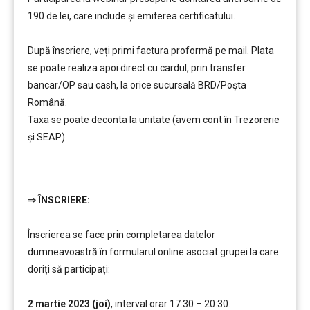
190 de lei, care include şi emiterea certificatului.
…………..
După înscriere, veți primi factura proformă pe mail. Plata
se poate realiza apoi direct cu cardul, prin transfer
bancar/OP sau cash, la orice sucursală BRD/Poșta
Română.
Taxa se poate deconta la unitate (avem cont în Trezorerie
și SEAP).
⇒
ÎNSCRIERE:
…………..
Înscrierea se face prin completarea datelor
dumneavoastră în formularul online asociat grupei la care
doriți să participați:
….
2 martie 2023 (joi)
, interval orar 17:30 – 20:30.
,,,,,