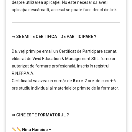
despre utilizarea aplicației. Nu este necesar să aveți
aplicația descărcată, accesul se poate face direct din link.
⇒
SE EMITE CERTIFICAT DE PARTICIPARE ?
…………..
Da, veți primi pe email un Certificat de Participare scanat,
eliberat de Vivid Education & Management SRL, furnizor
autorizat de formare profesională, înscris în registrul
R.N.F.F.P.A.A.
Certificatul va avea un număr de
8 ore
: 2 ore de curs + 6
ore studiu individual al materialelor primite de la formator.
⇒
CINE ESTE FORMATORUL ?
…………..
Nina Hanciuc
–