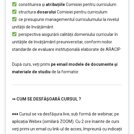
constituirea și
atribuțiile
Comisiei pentru curriculum
structura
dosarului
Comisiei pentru curriculum
ce presupune managementul curriculumului la nivelul
unității de învățământ
perspectiva asigurării calității domeniului curricular în
unitățile de învățământ preuniversitar, conform noilor
standarde de evaluare instituțională elaborate de ARACIP
………………………
După curs, veți primi
pe email modele de documente și
materiale de studiu
de la formator.
⇒
CUM SE DESFĂȘOARĂ CURSUL ?
…………..
♦♦♦ Cursul se va desfășura live, sub formă de webinar, pe
aplicația Webex (similară ZOOM). Cu 2 ore înainte de curs
veţi primi un email cu link-ul de acces, împreună cu indicații