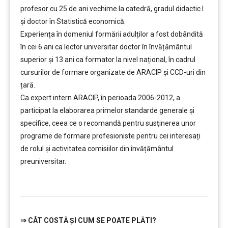
profesor cu 25 de ani vechime la catedră, gradul didactic I
şi doctor în Statistică economică.
Experiența în domeniul formării adulților a fost dobândită
în cei 6 ani ca lector universitar doctor în învățământul
superior şi 13 ani ca formator la nivel național, în cadrul
cursurilor de formare organizate de ARACIP şi CCD-uri din
țară.
Ca expert intern ARACIP, în perioada 2006-2012, a
participat la elaborarea primelor standarde generale şi
specifice, ceea ce o recomandă pentru susținerea unor
programe de formare profesioniste pentru cei interesați
de rolul şi activitatea comisiilor din învățământul
preuniversitar.
……..
⇒
CÂT COSTĂ ȘI CUM SE POATE PLĂTI?