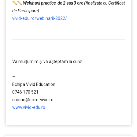
Webinarii practice, de 2 sau 3 ore
(finalizate cu Certificat
de Participare):
vivid-edu.ro/webinarii-2022/
…………..
………….
Vă mulțumim și vă aşteptăm la curs!
…………..
—
Echipa Vivid Education
0746 170 521
cursuri@scim-vivid.ro
www.vivid-edu.ro
…………..