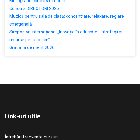
Bibliografie concurs directori
Concurs DIRECTORI 2026
Muzică pentru sala de clasă: concentrare, relaxare, reglare
emoțională
Simpozion internațional „Inovație în educație – strategii și
resurse pedagogice”
Gradația de merit 2026
Link-uri utile
Întrebări frecvente cursuri