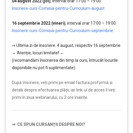
04 august 2022 (joi)
, interval orar 17:00 – 19:00.
,,,,,
Inscriere-curs-Comisia-pentru-Curriculum-august
……..
16 septembrie 2022 (vineri)
, interval orar 17:00 – 19:00.
,,,,,
Inscriere-curs-Comisia-pentru-Curriculum-septembrie
…….
…
⇒ Ultima zi de înscriere: 4 august, respectiv 16 septembrie
→
Atenție, lo
curi limitate
!
←
(recomandăm înscrierea din timp la curs, întrucât locurile
disponibile nu pot fi suplimentate)
…………..
După ȋnscriere, veți primi pe email factura proformă și
detalii despre efectuarea plății, iar link-ul de acces îl veți
primi în ziua webinarului, cu 2 ore înainte.
⇒
CE SPUN CURSANȚII DESPRE NOI?