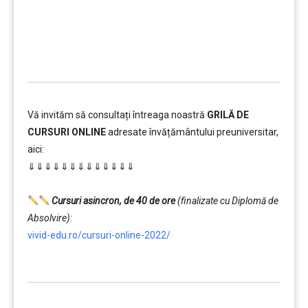
…………..
Vă invităm să consultați întreaga noastră
GRILĂ DE
CURSURI ONLINE
adresate învățământului preuniversitar,
aici:
⇓⇓⇓⇓⇓⇓⇓⇓⇓⇓⇓⇓⇓
…………..
Cursuri asincron, de 40 de ore
(finalizate cu Diplomă de
Absolvire):
vivid-edu.ro/cursuri-online-2022/
…………..