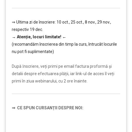
⇒ Ultima zi de înscriere: 10 oct., 25 oct., 8 nov., 29 nov.,
respectiv 19 dec.
→
Atenție, lo
curi limitate!
←
(recomandăm înscrierea din timp la curs, întrucât locurile
nu pot fi suplimentate)
………
După ȋnscriere, veți primi pe email factura proformă și
detalii despre efectuarea plății, iar link-ul de acces îl veți
primi în ziua webinarului, cu 2 ore înainte.
⇒
CE SPUN CURSANȚII DESPRE NOI: