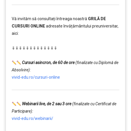
Vă invităm să consultați întreaga noastră
GRILĂ DE
CURSURI ONLINE
adresate învățământului preuniversitar,
aici:
………
⇓⇓⇓⇓⇓⇓⇓⇓⇓⇓⇓⇓⇓
…………..
………
Cursuri asincron, de 60 de ore
(finalizate cu Diplomă de
Absolvire):
vivid-edu.ro/cursuri-online
Webinarii live, de 2 sau 3 ore
(finalizate cu Certificat de
Participare):
vivid-edu.ro/webinarii/