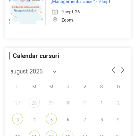
„Managementul clasei” - 9 sept.
9 sept. 26
Zoom
Calendar cursuri
L
M
M
J
V
S
D
27
29
30
31
1
2
28
4
6
3
5
7
8
9