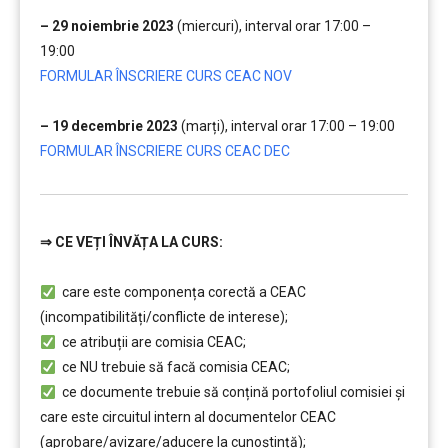
….
– 29 noiembrie 2023
(miercuri), interval orar 17:00 –
19:00
FORMULAR ÎNSCRIERE CURS CEAC NOV
…
– 19 decembrie 2023
(marți), interval orar 17:00 – 19:00
FORMULAR ÎNSCRIERE CURS CEAC DEC
⇒
CE VEȚI ÎNVĂȚA LA CURS:
………
care este componența corectă a CEAC
(incompatibilități/conflicte de interese);
ce atribuții are comisia CEAC;
ce NU trebuie să facă comisia CEAC;
ce documente trebuie să conțină portofoliul comisiei și
care este circuitul intern al documentelor CEAC
(aprobare/avizare/aducere la cunoştință);