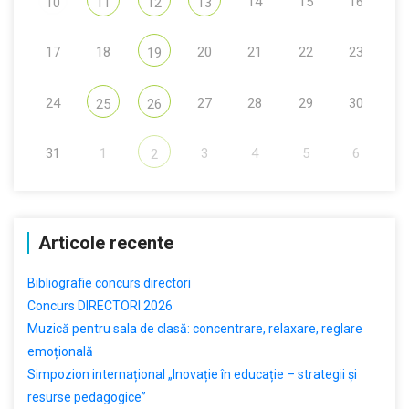
14
15
16
10
11
12
13
17
18
20
21
22
23
19
24
27
28
29
30
25
26
31
1
3
4
5
6
2
Articole recente
Bibliografie concurs directori
Concurs DIRECTORI 2026
Muzică pentru sala de clasă: concentrare, relaxare, reglare
emoțională
Simpozion internațional „Inovație în educație – strategii și
resurse pedagogice”