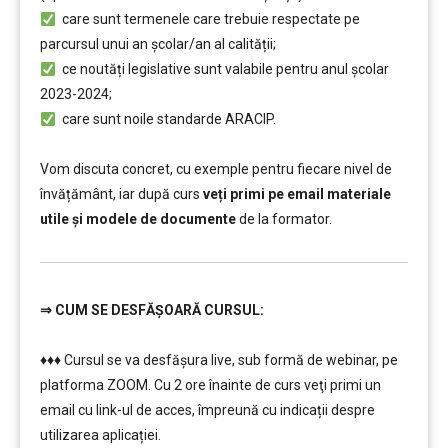
care sunt termenele care trebuie respectate pe
parcursul unui an şcolar/an al calității;
ce noutăți legislative sunt valabile pentru anul școlar
2023-2024;
care sunt noile standarde ARACIP.
……..
Vom discuta concret, cu exemple pentru fiecare nivel de
învățământ, iar după curs
veți primi pe email materiale
utile și modele de documente
de la formator.
⇒
CUM SE DESFĂȘOARĂ CURSUL:
………
♦♦♦ Cursul se va desfășura live, sub formă de webinar, pe
platforma ZOOM. Cu 2 ore înainte de curs veţi primi un
email cu link-ul de acces, împreună cu indicații despre
utilizarea aplicației.