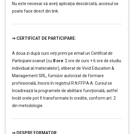
Nu este necesar să aveți aplicația descărcată, accesul se
poate face direct din link.
⇒
CERTIFICAT DE PARTICIPARE:
………
………
A doua zi după curs veți primi pe email un
Certificat de
Participare
scanat (cu
8 ore
: 2 ore de curs + 6 ore de studiu
individual al materialelor), eliberat de Vivid Education &
Management SRL, furnizor autorizat de formare
profesională, înscris în registrul R.N.F.F.P.A.A. Cursul se
încadrează la programele de abilitare funcțională, astfel
încât orele pot fi transformate în credite, conform art. 2
din metodologie.
⇒ DESPR
E FORMATOR:
………