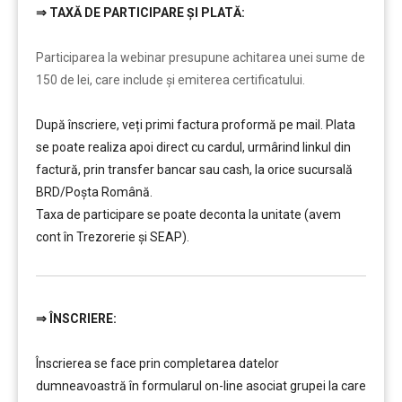
⇒
TAXĂ DE PARTICIPARE ȘI PLATĂ:
………
Participarea la webinar presupune achitarea unei sume de
150 de lei, care include şi emiterea certificatului.
După înscriere, veți primi factura proformă pe mail. Plata
se poate realiza apoi direct cu cardul, urmârind linkul din
factură, prin transfer bancar sau cash, la orice sucursală
BRD/Poșta Română.
Taxa de participare se poate deconta la unitate (avem
cont în Trezorerie și SEAP).
⇒
ÎNSCRIERE:
………
Înscrierea se face prin completarea datelor
dumneavoastră în formularul on-line asociat grupei la care