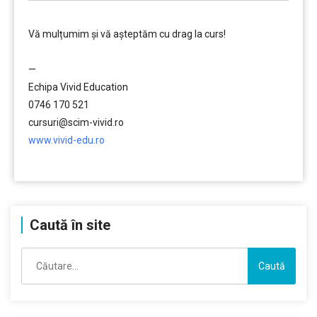
Vă mulțumim și vă aşteptăm cu drag la curs!
………
—
Echipa Vivid Education
0746 170 521
cursuri@scim-vivid.ro
www.vivid-edu.ro
………
Caută în site
Caută
după: