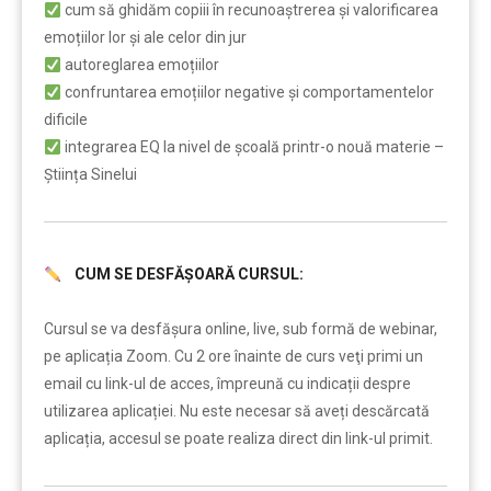
cum să ghidăm copiii în recunoaștrerea și valorificarea
emoțiilor lor și ale celor din jur
autoreglarea emoțiilor
confruntarea emoțiilor negative și comportamentelor
dificile
integrarea EQ la nivel de școală printr-o nouă materie –
Știința Sinelui
CUM SE DESFĂȘOARĂ CURSUL:
……..
Cursul se va desfășura online, live, sub formă de webinar,
pe aplicația Zoom. Cu 2 ore înainte de curs veţi primi un
email cu link-ul de acces, împreună cu indicații despre
utilizarea aplicației. Nu este necesar să aveți descărcată
aplicația, accesul se poate realiza direct din link-ul primit.