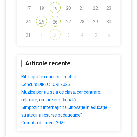
17
18
20
21
22
23
19
24
27
28
29
30
25
26
31
1
3
4
5
6
2
Articole recente
Bibliografie concurs directori
Concurs DIRECTORI 2026
Muzică pentru sala de clasă: concentrare,
relaxare, reglare emoțională
Simpozion internațional „Inovație în educație –
strategii și resurse pedagogice”
Gradația de merit 2026