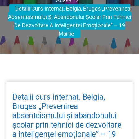
Acasă
Detalii Curs Internaț. Belgia, Bruges „Prevenirea
Absenteismului Și Abandonului Școlar Prin Tehnici
De Dezvoltare A Inteligenței Emoționale” – 19
Martie
Detalii curs internaț. Belgia,
Bruges „Prevenirea
absenteismului și abandonului
școlar prin tehnici de dezvoltare
a inteligenței emoționale” – 19