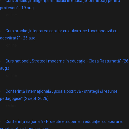
Curs practic „Inteligența artificială în educație: primii pași pentru
profesori” - 19 aug.
online
Curs practic „Integrarea copiilor cu autism: ce funcționează cu
adevărat?” - 25 aug.
online
Curs național „Strategii moderne în educație - Clasa Răsturnată” (26
aug.)
online
Conferință internațională „Școala pozitivă - strategii și resurse
pedagogice” (2 sept. 2026)
Online
Conferința națională - Proiecte europene în educație: colaborare,
creativitate și bune practici