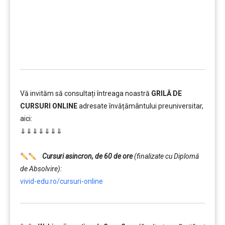
……….
Vă invităm să consultați întreaga noastră
GRILĂ DE
CURSURI ONLINE
adresate învățământului preuniversitar,
aici:
⇓⇓⇓⇓⇓⇓⇓
……….
Cursuri asincron, de 60 de ore
(finalizate cu Diplomă
de Absolvire):
vivid-edu.ro/cursuri-online