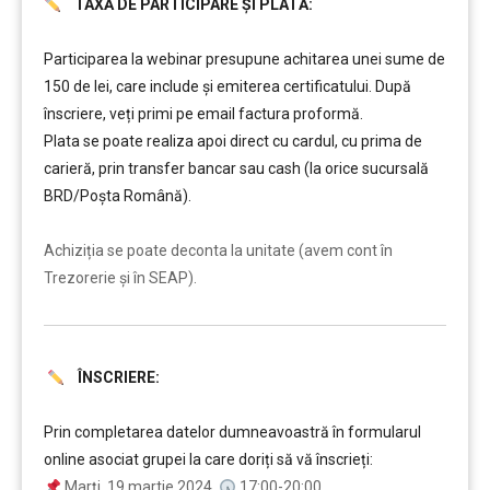
TAXĂ DE PARTICIPARE ȘI PLATĂ:
……….
Participarea la webinar presupune achitarea unei sume de
150 de lei, care include şi emiterea certificatului. După
înscriere, veți primi pe email factura proformă.
Plata se poate realiza apoi direct cu cardul, cu prima de
carieră, prin transfer bancar sau cash (la orice sucursală
BRD/Poșta Română).
……….
Achiziția se poate deconta la unitate (avem cont în
Trezorerie și în SEAP).
ÎNSCRIERE:
………
Prin completarea datelor dumneavoastră în formularul
online asociat grupei la care doriți să vă înscrieți:
Marți, 19 martie 2024,
17:00-20:00