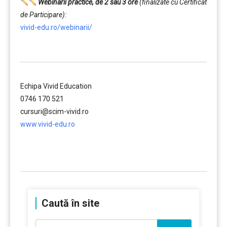
Webinarii practice, de 2 sau 3 ore
(finalizate cu Certificat
de Participare):
vivid-edu.ro/webinarii/
……….
Echipa Vivid Education
0746 170 521
cursuri@scim-vivid.ro
www.vivid-edu.ro
……….
Caută în site
Caută