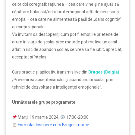
celor doi coregrafi: rațiunea – cea care vine și ne ajută să
căpătam balansul/echilibrul emoțional atăt de necesar și
emoția – cea care ne alimentează pașii de „dans cognitiv’’
ai minții raționale.
Vă invităm să descoperiți cum pot fi emoțiile prietene de
drum în viața de școlar și ce metode pot motiva un copil
aflat în risc de abandon școlar, ce vrea să fie iubit, apreciat,
acceptat și înțeles.
Curs practic şi aplicativ, transmis live din
Bruges (Belgia):
„Prevenirea absenteismului și abandonului școlar prin
tehnici de dezvoltare a inteligenței emoționale”.
Următoarele grupe programate:
Marți, 19 martie 2024,
17:00-20:00
Formular înscriere curs Bruges martie