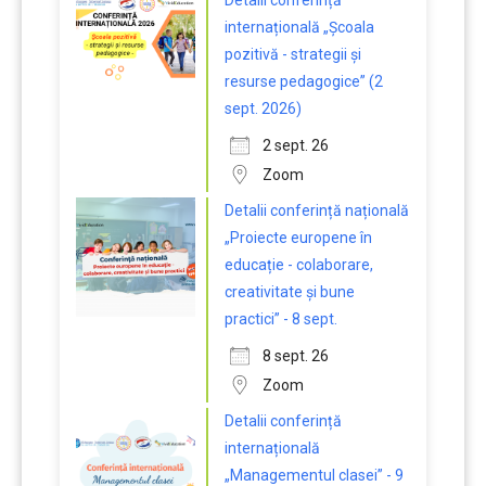
Detalii conferință
internațională „Școala
pozitivă - strategii și
resurse pedagogice” (2
sept. 2026)
2 sept. 26
Zoom
Detalii conferință națională
„Proiecte europene în
educație - colaborare,
creativitate și bune
practici” - 8 sept.
8 sept. 26
Zoom
Detalii conferință
internațională
„Managementul clasei” - 9