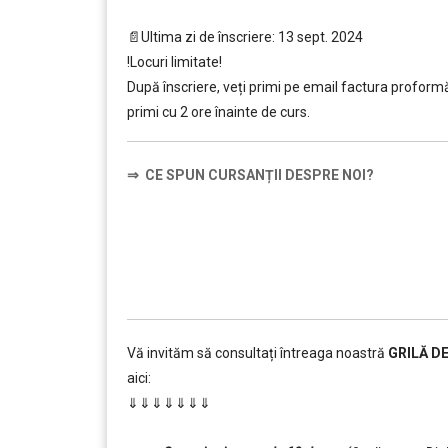
…
📄Ultima zi de înscriere: 13 sept. 2024
!Locuri limitate!
După înscriere, veți primi pe email factura proformă ș
primi cu 2 ore înainte de curs.
⇒
CE SPUN CURSANȚII DESPRE NOI?
……….
Vă invităm să consultați întreaga noastră
GRILĂ D
aici:
⇓⇓⇓⇓⇓⇓⇓
……….