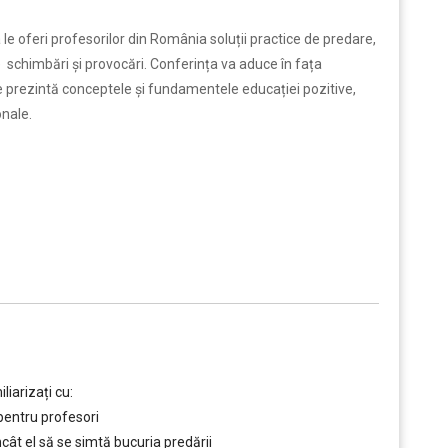
e oferi profesorilor din România soluții practice de predare,
schimbări și provocări. Conferința va aduce în fața
e prezintă conceptele și fundamentele educației pozitive,
nale.
liarizați cu:
pentru profesori
ncât el să se simtă bucuria predării