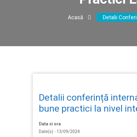
Acasă
Detalii Confer
Detalii conferință inter
bune practici la nivel in
Data si ora
Date(s) - 13/09/2024