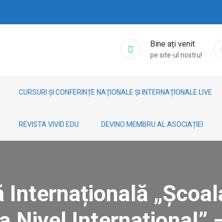
Bine ați venit
pe site-ul nostru!
CURSURI ȘI CONFERINȚE NAȚIONALE ȘI INTERNAȚIONALE LIVE
REVISTA VIVID EDU
DEVINO MEMBRU AL ASOCIAȚIEI
ă Internațională „Școa
La Nivel Internațional” 