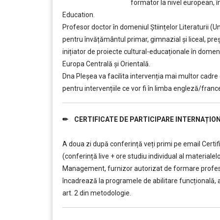
formator la nivel european, î
Education.
Profesor doctor în domeniul Științelor Literaturii (U
pentru învățământul primar, gimnazial și liceal, pre
inițiator de proiecte cultural-educaționale în domeni
Europa Centrală și Orientală.
Dna Pleșea va facilita intervenția mai multor cadre 
pentru intervențiile ce vor fi în limba engleză/franc
✏ CERTIFICATE DE PARTICIPARE INTERNAȚION
……….
A doua zi după conferință veți primi pe email Certif
(conferință live + ore studiu individual al materialel
Management, furnizor autorizat de formare profesio
încadrează la programele de abilitare funcțională, 
art. 2 din metodologie.