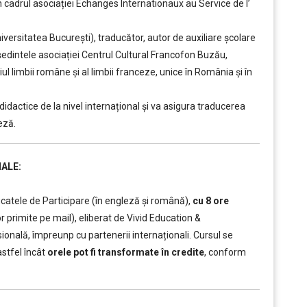
n cadrul asociației Echanges Internationaux au Service de l’
niversitatea București), traducător, autor de auxiliare școlare
ședintele asociației Centrul Cultural Francofon Buzău,
ul limbii române și al limbii franceze, unice în România și în
didactice de la nivel internațional și va asigura traducerea
eză.
ALE:
icatele de Participare (în engleză și română),
cu 8 ore
or primite pe mail), eliberat de Vivid Education &
nală, împreunp cu partenerii internaționali. Cursul se
astfel încât
orele pot fi transformate în credite
, conform