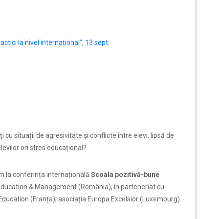
tici la nivel internațional”, 13 sept.
u situații de agresivitate și conflicte între elevi, lipsă de
levilor ori stres educațional?
ăm la conferința internațională
Școala pozitivă-bune
Education & Management (România), în parteneriat cu
 Education (Franța), asociația Europa Excelsior (Luxemburg)