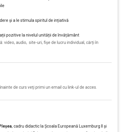
ile
ere și a le stimula spiritul de ințiativă
ii pozitive la nivelul unității de învățământ
 video, audio, site-uri, fișe de lucru individual, cărți în
nainte de curs veţi primi un email cu link-ul de acces.
Pleșea
, cadru didactic la Școala Europeană Luxemburg II și