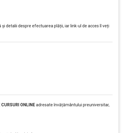
i detalii despre efectuarea plății, iar link-ul de acces îl veți
E CURSURI ONLINE
adresate învățământului preuniversitar,