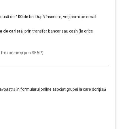
redusă de
100 de lei
. După înscriere, veți primi pe email
a de carieră
, prin transfer bancar sau cash (la orice
Trezorerie și prin SEAP).
oastră în formularul online asociat grupei la care doriți să