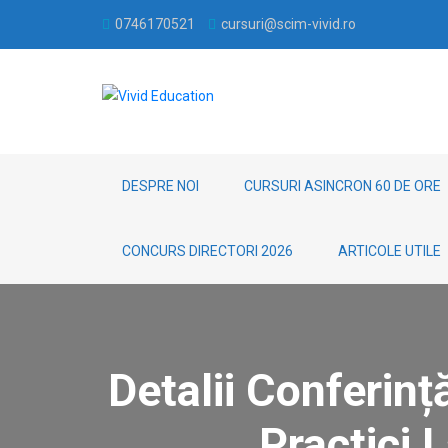
0746170521
cursuri@scim-vivid.ro
DESPRE NOI
CURSURI ASINCRON 60 DE ORE
CONCURS DIRECTORI 2026
ARTICOLE UTILE
Detalii Conferinț
Practici 