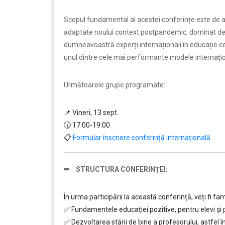
Scopul fundamental al acestei conferințe este de a l
adaptate noului context postpandemic, dominat de 
dumneavoastră experți internaționali în educație c
unul dintre cele mai performante modele internațio
Următoarele grupe programate:
📌 Vineri, 13 sept.
🕠 17:00-19:00
📋
Formular înscriere conferință internațională
✏ STRUCTURA CONFERINȚEI:
În urma participării la această conferință, veți fi fami
✅ Fundamentele educației pozitive, pentru elevi și 
✅ Dezvoltarea stării de bine a profesorului, astfel î