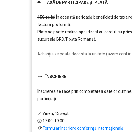
✏ TAXĂ DE PARTICIPARE ȘI PLATĂ:
……….
150 de lei
În această perioadă beneficiați de taxa 
factura proformă.
Plata se poate realiza apoi direct cu cardul, cu
prim
sucursală BRD/Poșta Română).
……….
Achiziția se poate deconta la unitate (avem cont în 
✏ ÎNSCRIERE:
……….
Înscrierea se face prin completarea datelor dumneav
participați:
…
📌 Vineri, 13 sept.
🕠 17:00-19:00
📋
Formular înscriere conferință internațională