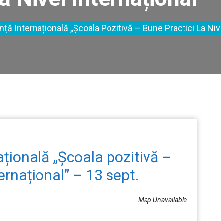
ință Internațională „Școala Pozitivă – Bune Practici La Niv
națională „Școala pozitivă –
ternațional” – 13 sept.
Map Unavailable