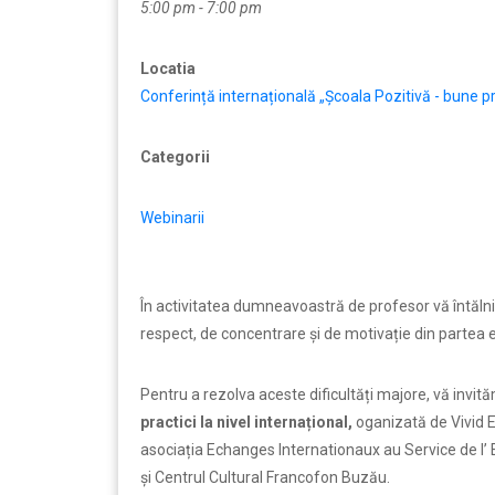
5:00 pm - 7:00 pm
Locatia
Conferință internațională „Școala Pozitivă - bune prac
Categorii
Webinarii
În activitatea dumneavoastră de profesor vă întălniți c
respect, de concentrare și de motivație din partea e
Pentru a rezolva aceste dificultăți majore, vă invit
practici la nivel internațional,
oganizată de Vivid 
asociația Echanges Internationaux au Service de l’
și Centrul Cultural Francofon Buzău.