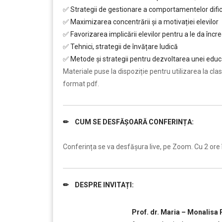
✅ Strategii de gestionare a comportamentelor dific
✅ Maximizarea concentrării și a motivației elevilor
✅ Favorizarea implicării elevilor pentru a le da încred
✅ Tehnici, strategii de învățare ludică
✅ Metode și strategii pentru dezvoltarea unei educaț
Materiale puse la dispoziție pentru utilizarea la clasă:
format pdf.
✏ CUM SE DESFĂȘOARĂ CONFERINȚA:
……..
Conferința se va desfășura live, pe Zoom. Cu 2 ore î
✏ DESPRE INVITAȚI:
….
Prof. dr. Maria – Monalisa 