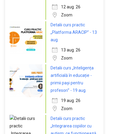
12 aug. 26
Zoom
Detalii curs practic
„Platforma ARACIP” - 13
aug.
13 aug. 26
Zoom
Detalii curs „Inteligența
artificială în educație -
primii pași pentru
profesori” - 19 aug.
19 aug. 26
Zoom
Detalii curs practic
„Integrarea copiilor cu
autism: ce funcționează