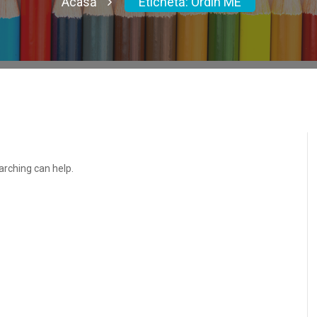
Acasă
Etichetă:
Ordin ME
arching can help.