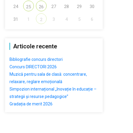
24
27
28
29
30
25
26
31
1
3
4
5
6
2
Articole recente
Bibliografie concurs directori
Concurs DIRECTORI 2026
Muzică pentru sala de clasă: concentrare,
relaxare, reglare emoțională
Simpozion internațional „Inovație în educație –
strategii și resurse pedagogice”
Gradația de merit 2026