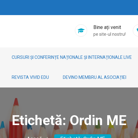
Bine ați venit
pe site-ul nostru!
CURSURI ȘI CONFERINȚE NAȚIONALE ȘI INTERNAȚIONALE LIVE
REVISTA VIVID EDU
DEVINO MEMBRU AL ASOCIAȚIEI
Etichetă:
Ordin ME