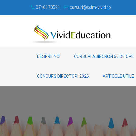
0746170521
cursuri@scim-vivid.ro
DESPRE NOI
CURSURI ASINCRON 60 DE ORE
CONCURS DIRECTORI 2026
ARTICOLE UTILE