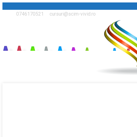
0746170521
cursuri@scim-vivid.ro
DESPRE NOI
CURSURI ASINCRON 60 DE ORE
CURSURI ȘI CONFERINȚE NAȚIONALE ȘI INTERNAȚIONALE LI
CONSULTANŢĂ ȘI ELABORARE DOCUMENTE
CONCURS