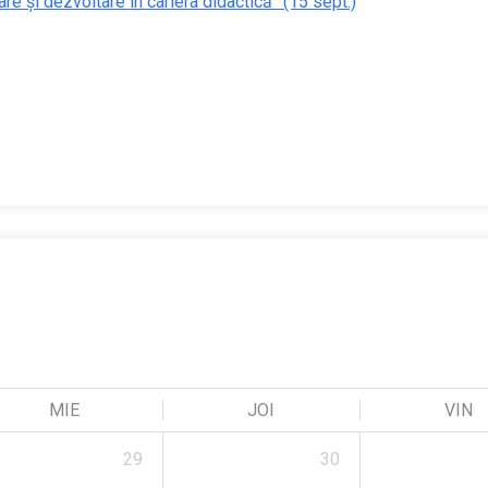
re și dezvoltare în cariera didactică” (15 sept.)
MIE
JOI
VIN
29
30