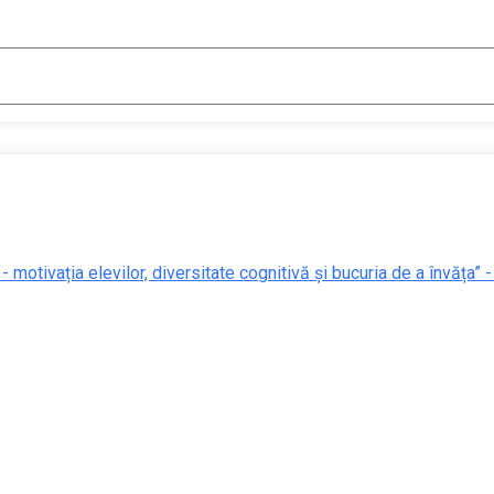
 - motivația elevilor, diversitate cognitivă și bucuria de a învăța” 