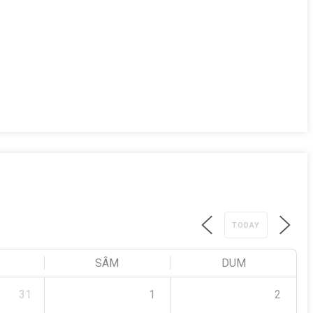
TODAY
SÂM
DUM
31
1
2