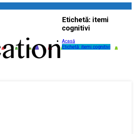
Etichetă:
itemi
cognitivi
Acasă
Etichetă:
itemi cognitivi
 venit
Sună acum
Trimite e-mail
l nostru!
0746170521
contact@scim-vivid.ro
DEVINO MEMBRU AL ASOCIAȚIEI
CONTACT