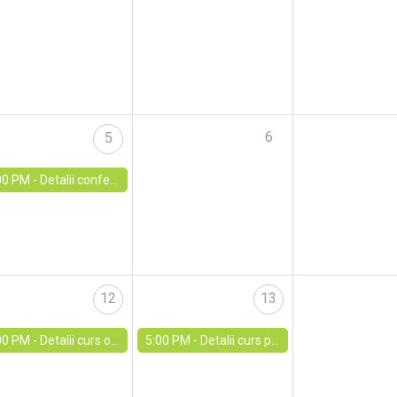
6
5
00 PM -
Detalii conferință internațională „Anxietatea în mediul școlar” - 5 aug.
12
13
00 PM -
Detalii curs online concurs directori „Planul managerial: elaborare pas cu pas” - 12 august
5:00 PM -
Detalii curs practic „Platforma ARACIP” - 13 aug.