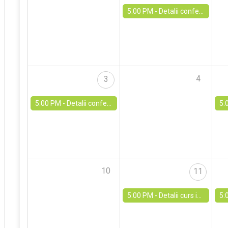
5:00 PM -
Detalii conferință europeană „Educația pentru valori” - 28 iul.
4
3
5:00 PM -
Detalii conferință internațională „Starea de bine în educație” - 3 aug.
5:
10
11
5:00 PM -
Detalii curs internaț. Belgia „Clase vii - motivația elevilor, diversitate cognitivă și bucuria de a învăța” - 11 aug.
5: