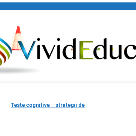
Bine ați
pe site-u
VE
Teste cognitive – strategii de
 DIRECTORI 2026
ARTICOLE UTILE
REVISTA VIVID EDU