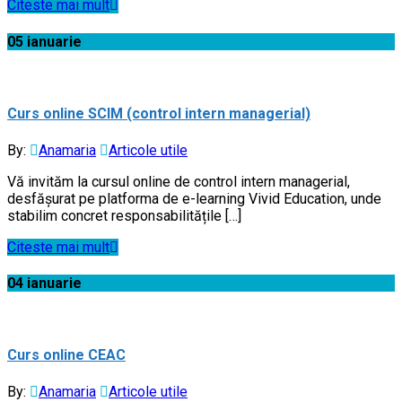
Citeste mai mult
05
ianuarie
Curs online SCIM (control intern managerial)
By:
Anamaria
Articole utile
Vă invităm la cursul online de control intern managerial,
desfășurat pe platforma de e-learning Vivid Education, unde
stabilim concret responsabilitățile […]
Citeste mai mult
04
ianuarie
Curs online CEAC
By:
Anamaria
Articole utile