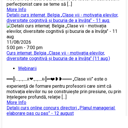
perfecționist care se teme să [...]
More Info
Detalii curs internaț. Belgia „Clase vii - motivația elevilor,
diversitate cognitivă și bucuria de a învăța” - 11 aug.
11/08/2026
5:00 pm - 7:00 pm
Curs internaț. Belgia „Clase vii - motivația elevilor,
diversitate cognitivă și bucuria de a învăța” (11 aug.)
Webinarii
━━╬٨ـﮩﮩ❤٨ـﮩﮩـ╬━❤️❥❥═══ „Clase vii” este o
experiență de formare pentru profesorii care simt că
motivația elevilor nu se construiește prin presiune, cu prin
înțelegere profundă, relație [...]
More Info
Detalii curs online concurs directori „Planul managerial:
elaborare pas cu pas” - 12 august