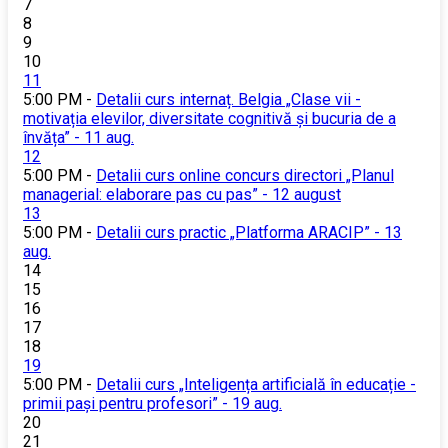
7
8
9
10
11
5:00 PM -
Detalii curs internaț. Belgia „Clase vii -
motivația elevilor, diversitate cognitivă și bucuria de a
învăța” - 11 aug.
12
5:00 PM -
Detalii curs online concurs directori „Planul
managerial: elaborare pas cu pas” - 12 august
13
5:00 PM -
Detalii curs practic „Platforma ARACIP” - 13
aug.
14
15
16
17
18
19
5:00 PM -
Detalii curs „Inteligența artificială în educație -
primii pași pentru profesori” - 19 aug.
20
21