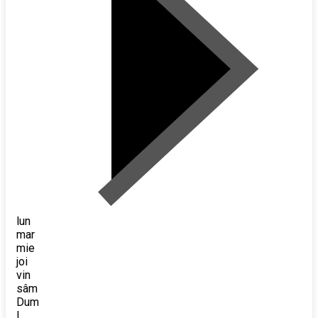
lun
mar
mie
joi
vin
sâm
Dum
l