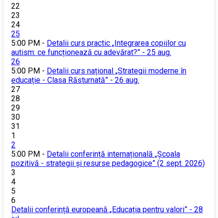
22
23
24
25
5:00 PM -
Detalii curs practic „Integrarea copiilor cu
autism: ce funcționează cu adevărat?” - 25 aug.
26
5:00 PM -
Detalii curs național „Strategii moderne în
educație - Clasa Răsturnată” - 26 aug.
27
28
29
30
31
1
2
5:00 PM -
Detalii conferință internațională „Școala
pozitivă - strategii și resurse pedagogice” (2 sept. 2026)
3
4
5
6
Detalii conferință europeană „Educația pentru valori” - 28