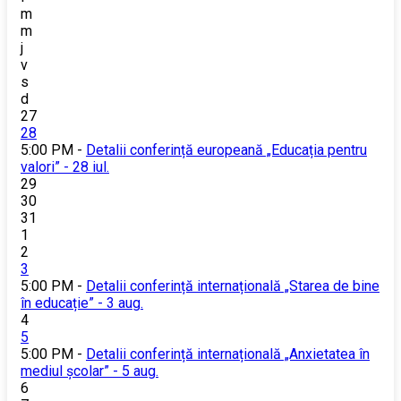
m
m
j
v
s
d
27
28
5:00 PM -
Detalii conferință europeană „Educația pentru
valori” - 28 iul.
29
30
31
1
2
3
5:00 PM -
Detalii conferință internațională „Starea de bine
în educație” - 3 aug.
4
5
5:00 PM -
Detalii conferință internațională „Anxietatea în
mediul școlar” - 5 aug.
6