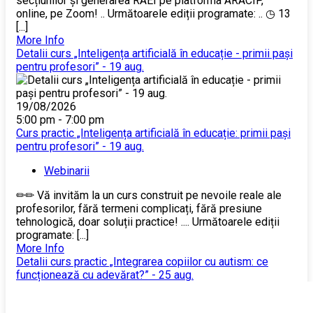
secțiunilor și generarea RAEI pe platforma ARACIP,
online, pe Zoom! .. Următoarele ediții programate: .. ◷ 13
[...]
More Info
Detalii curs „Inteligența artificială în educație - primii pași
pentru profesori” - 19 aug.
19/08/2026
5:00 pm - 7:00 pm
Curs practic „Inteligența artificială în educație: primii pași
pentru profesori” - 19 aug.
Webinarii
✏✏ Vă invităm la un curs construit pe nevoile reale ale
profesorilor, fără termeni complicați, fără presiune
tehnologică, doar soluții practice! .... Următoarele ediții
programate: [...]
More Info
Detalii curs practic „Integrarea copiilor cu autism: ce
funcționează cu adevărat?” - 25 aug.