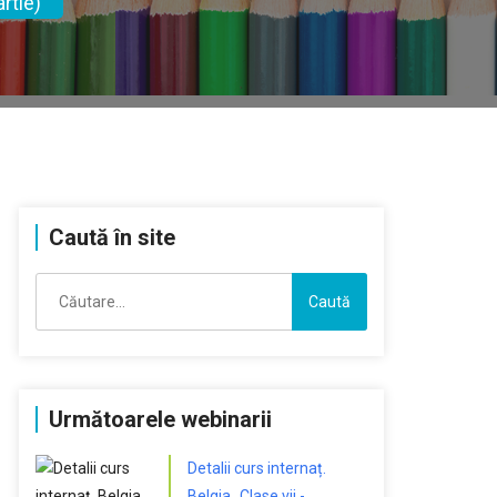
rtie)
Caută în site
Caută
după:
Următoarele webinarii
Detalii curs internaț.
Belgia „Clase vii -