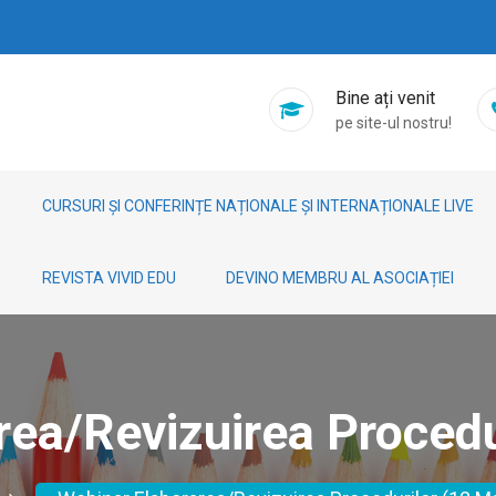
Bine ați venit
pe site-ul nostru!
CURSURI ȘI CONFERINȚE NAȚIONALE ȘI INTERNAȚIONALE LIVE
REVISTA VIVID EDU
DEVINO MEMBRU AL ASOCIAȚIEI
ea/revizuirea Procedu