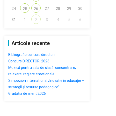
24
27
28
29
30
25
26
31
1
3
4
5
6
2
Articole recente
Bibliografie concurs directori
Concurs DIRECTORI 2026
Muzică pentru sala de clasă: concentrare,
relaxare, reglare emoțională
Simpozion internațional „Inovație în educație –
strategii și resurse pedagogice”
Gradația de merit 2026