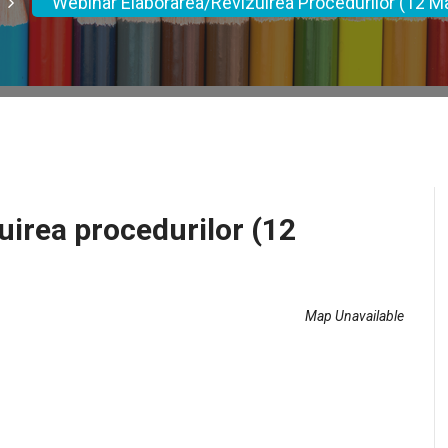
Webinar Elaborarea/revizuirea Procedurilor (12 Ma
uirea procedurilor (12
Map Unavailable