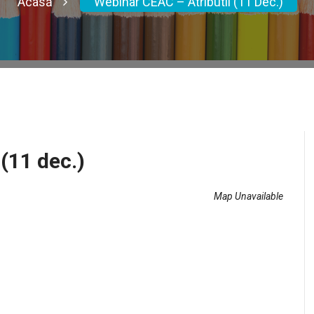
Acasă
Webinar CEAC – Atributii (11 Dec.)
(11 dec.)
Map Unavailable