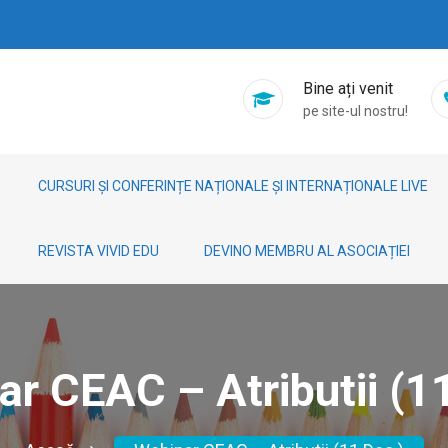
Bine ați venit
pe site-ul nostru!
CURSURI ȘI CONFERINȚE NAȚIONALE ȘI INTERNAȚIONALE LIVE
REVISTA VIVID EDU
DEVINO MEMBRU AL ASOCIAȚIEI
r CEAC – Atributii (1