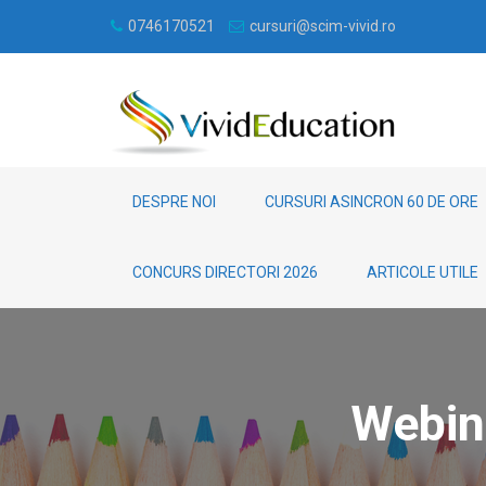
0746170521
cursuri@scim-vivid.ro
DESPRE NOI
CURSURI ASINCRON 60 DE ORE
CONCURS DIRECTORI 2026
ARTICOLE UTILE
Webina