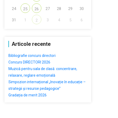
24
27
28
29
30
25
26
31
1
3
4
5
6
2
Articole recente
Bibliografie concurs directori
Concurs DIRECTORI 2026
Muzică pentru sala de clasă: concentrare,
relaxare, reglare emoțională
Simpozion internațional „Inovație în educație –
strategii și resurse pedagogice”
Gradația de merit 2026