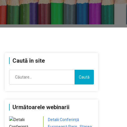
Caută în site
Caută
după:
Următoarele webinarii
Detalii Conferință
Europeană Paris „Starea