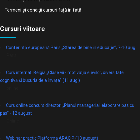
Termeni și condiții cursuri față în față
Cursuri viitoare
Conferință europeană Paris „Starea de bine în educație”, 7-10 aug.
Paris
Curs internaț. Belgia „Clase vii - motivația elevilor, diversitate
cognitivă și bucuria de a învăța” (11 aug.)
online
Curs online concurs directori „Planul managerial: elaborare pas cu
pas” - 12 august
Online
Webinar practic Platforma ARACIP (13 august)