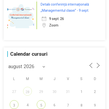
Detalii conferință internațională
„Managementul clasei” - 9 sept.
9 sept. 26
Zoom
Calendar cursuri
L
M
M
J
V
S
D
27
29
30
31
1
2
28
4
6
3
5
7
8
9