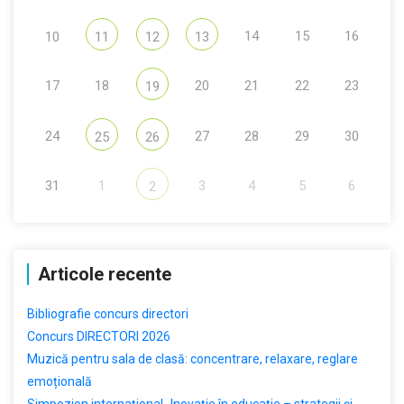
14
15
16
10
11
12
13
17
18
20
21
22
23
19
24
27
28
29
30
25
26
31
1
3
4
5
6
2
Articole recente
Bibliografie concurs directori
Concurs DIRECTORI 2026
Muzică pentru sala de clasă: concentrare, relaxare, reglare
emoțională
Simpozion internațional „Inovație în educație – strategii și