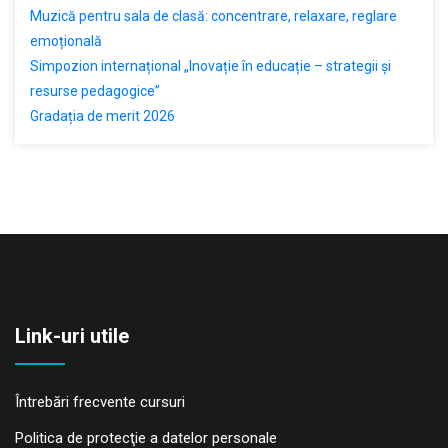
Muzică pentru sala de clasă: concentrare, relaxare, reglare
emoțională
Simpozion internațional „Inovație în educație – strategii și
resurse pedagogice”
Gradația de merit 2026
Link-uri utile
Întrebări frecvente cursuri
Politica de protecţie a datelor personale