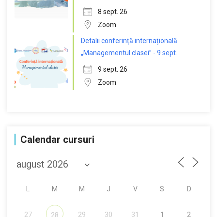
8 sept. 26
Zoom
Detalii conferință internațională
„Managementul clasei” - 9 sept.
9 sept. 26
Zoom
Calendar cursuri
L
M
M
J
V
S
D
27
29
30
31
1
2
28