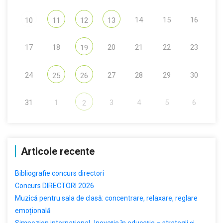
14
15
16
10
11
12
13
17
18
20
21
22
23
19
24
27
28
29
30
25
26
31
1
3
4
5
6
2
Articole recente
Bibliografie concurs directori
Concurs DIRECTORI 2026
Muzică pentru sala de clasă: concentrare, relaxare, reglare
emoțională
Simpozion internațional „Inovație în educație – strategii și