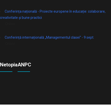
Conferința națională - Proiecte europene în educație: colaborare,
creativitate și bune practici
Online
Conferință internațională „Managementul clasei” - 9 sept.
Online
Netopia
ANPC