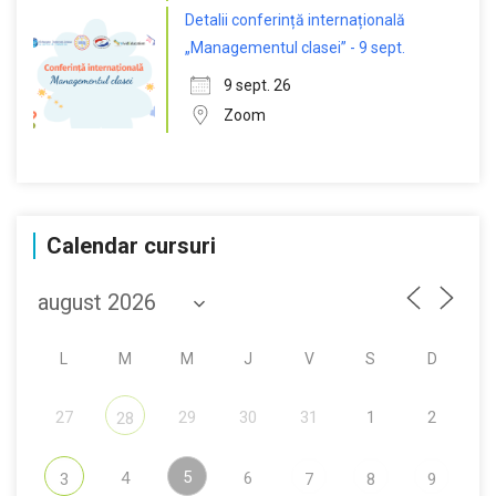
Detalii conferință internațională
„Managementul clasei” - 9 sept.
9 sept. 26
Zoom
Calendar cursuri
L
M
M
J
V
S
D
27
29
30
31
1
2
28
5
4
6
3
7
8
9