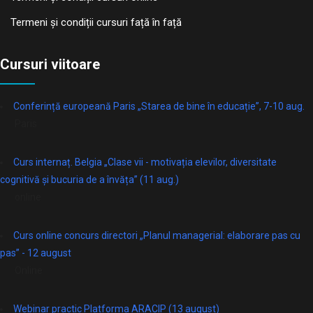
Termeni și condiții cursuri față în față
Cursuri viitoare
Conferință europeană Paris „Starea de bine în educație”, 7-10 aug.
Paris
Curs internaț. Belgia „Clase vii - motivația elevilor, diversitate
cognitivă și bucuria de a învăța” (11 aug.)
online
Curs online concurs directori „Planul managerial: elaborare pas cu
pas” - 12 august
Online
Webinar practic Platforma ARACIP (13 august)