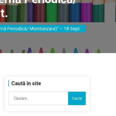
t.
rnă Periodică/ Monitorizare)” – 18 Sept.
Caută în site
Caută
după: