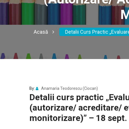
M
Acasă
Detalii Curs Practic „Evalua
By:
Anamaria Teodorescu (Ciocan)
Detalii curs practic „Eva
(autorizare/ acreditare/ 
monitorizare)” – 18 sept.