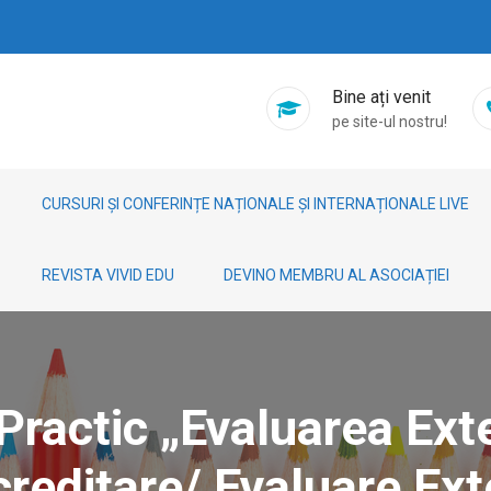
Bine ați venit
pe site-ul nostru!
CURSURI ȘI CONFERINȚE NAȚIONALE ȘI INTERNAȚIONALE LIVE
REVISTA VIVID EDU
DEVINO MEMBRU AL ASOCIAȚIEI
 Practic „Evaluarea E
creditare/ Evaluare Ext