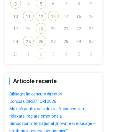
4
6
7
8
9
3
5
10
14
15
16
11
12
13
17
18
20
21
22
23
19
24
27
28
29
30
25
26
31
1
3
4
5
6
2
Articole recente
Bibliografie concurs directori
Concurs DIRECTORI 2026
Muzică pentru sala de clasă: concentrare,
relaxare, reglare emoțională
Simpozion internațional „Inovație în educație –
strategii și resurse pedagogice”