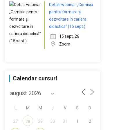
Detalii webinar „Comisia
pentru formare și
dezvoltare în cariera
didactică” (15 sept.)
15 sept. 26
Zoom
Calendar cursuri
L
M
M
J
V
S
D
27
29
30
31
1
2
28