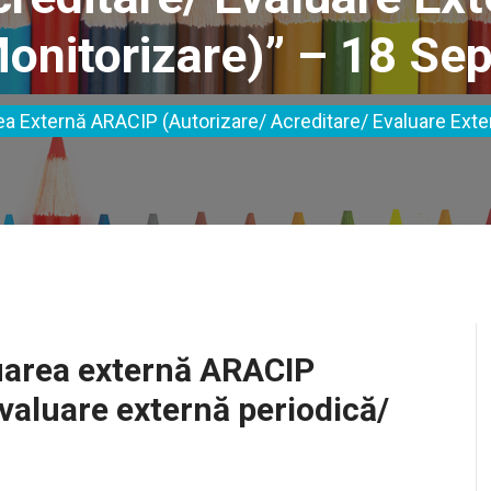
onitorizare)” – 18 Sep
rea Externă ARACIP (autorizare/ Acreditare/ Evaluare Exte
luarea externă ARACIP
evaluare externă periodică/