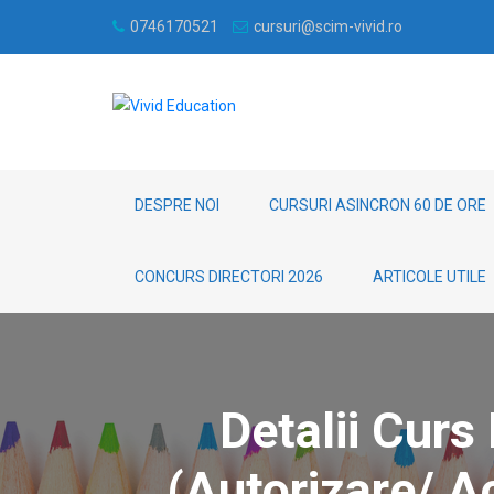
0746170521
cursuri@scim-vivid.ro
DESPRE NOI
CURSURI ASINCRON 60 DE ORE
CONCURS DIRECTORI 2026
ARTICOLE UTILE
Detalii Curs
(autorizare/ A