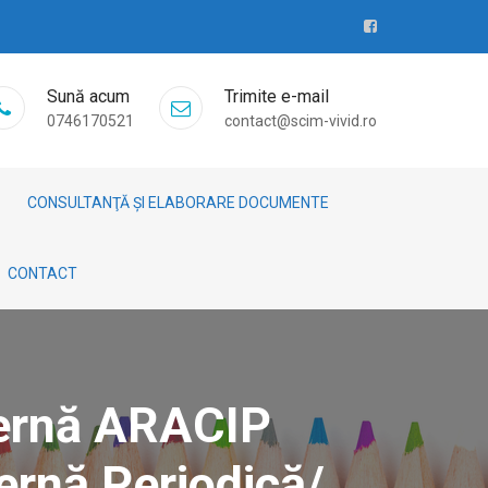
Sună acum
Trimite e-mail
0746170521
contact@scim-vivid.ro
CONSULTANŢĂ ȘI ELABORARE DOCUMENTE
CONTACT
xternă ARACIP
ernă Periodică/