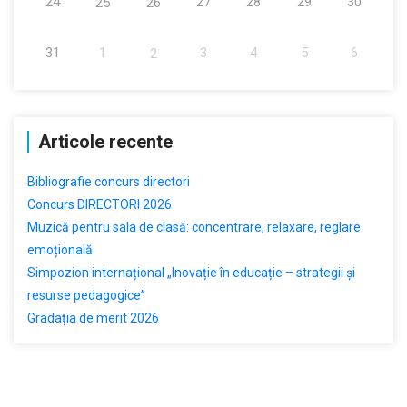
24
27
28
29
30
25
26
31
1
3
4
5
6
2
Articole recente
Bibliografie concurs directori
Concurs DIRECTORI 2026
Muzică pentru sala de clasă: concentrare, relaxare, reglare
emoțională
Simpozion internațional „Inovație în educație – strategii și
resurse pedagogice”
Gradația de merit 2026