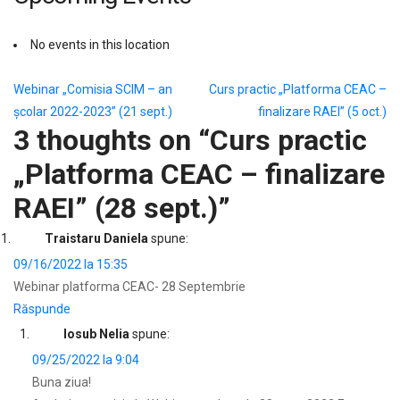
No events in this location
Navigare
Webinar „Comisia SCIM – an
Curs practic „Platforma CEAC –
școlar 2022-2023” (21 sept.)
finalizare RAEI” (5 oct.)
în
3 thoughts on “
Curs practic
articole
„Platforma CEAC – finalizare
RAEI” (28 sept.)
”
Traistaru Daniela
spune:
09/16/2022 la 15:35
Webinar platforma CEAC- 28 Septembrie
Răspunde
Iosub Nelia
spune:
09/25/2022 la 9:04
Buna ziua!