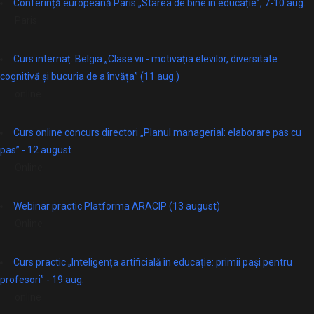
Conferință europeană Paris „Starea de bine în educație”, 7-10 aug.
Paris
Curs internaț. Belgia „Clase vii - motivația elevilor, diversitate
cognitivă și bucuria de a învăța” (11 aug.)
online
Curs online concurs directori „Planul managerial: elaborare pas cu
pas” - 12 august
Online
Webinar practic Platforma ARACIP (13 august)
Online
Curs practic „Inteligența artificială în educație: primii pași pentru
profesori” - 19 aug.
online