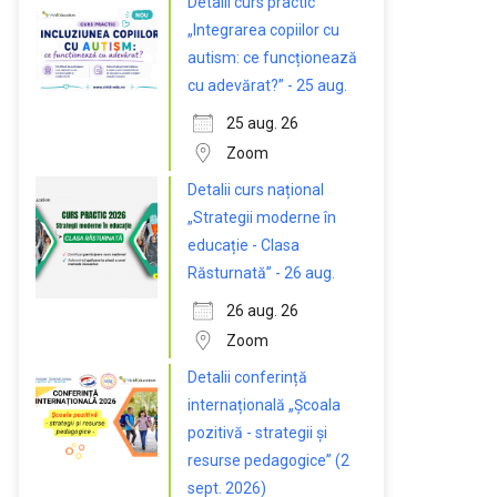
Detalii curs practic
„Integrarea copiilor cu
autism: ce funcționează
cu adevărat?” - 25 aug.
25 aug. 26
Zoom
Detalii curs național
„Strategii moderne în
educație - Clasa
Răsturnată” - 26 aug.
26 aug. 26
Zoom
Detalii conferință
internațională „Școala
pozitivă - strategii și
resurse pedagogice” (2
sept. 2026)