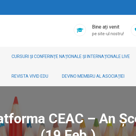
Bine ați venit
pe site-ul nostru!
CURSURI ȘI CONFERINȚE NAȚIONALE ȘI INTERNAȚIONALE LIVE
REVISTA VIVID EDU
DEVINO MEMBRU AL ASOCIAȚIEI
latforma CEAC – An Ș
(19 Feb.)