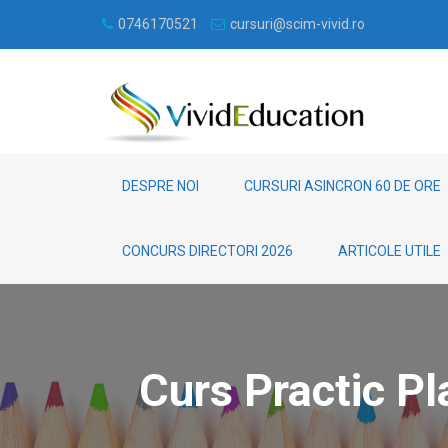
0746170521
cursuri@scim-vivid.ro
DESPRE NOI
CURSURI ASINCRON 60 DE ORE
CONCURS DIRECTORI 2026
ARTICOLE UTILE
Curs Practic P