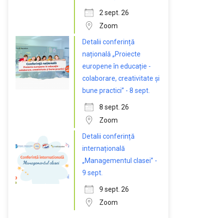
2 sept. 26
Zoom
Detalii conferință
națională „Proiecte
europene în educație -
colaborare, creativitate și
bune practici” - 8 sept.
8 sept. 26
Zoom
Detalii conferință
internațională
„Managementul clasei” -
9 sept.
9 sept. 26
Zoom