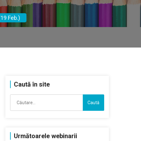
19 Feb.)
Caută în site
Caută
după:
Următoarele webinarii