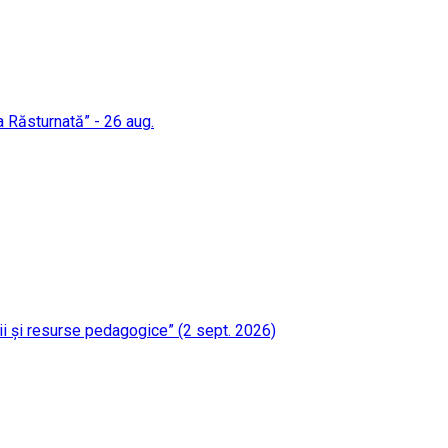
a Răsturnată” - 26 aug.
gii și resurse pedagogice” (2 sept. 2026)