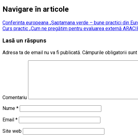
Navigare în articole
Conferinta europeana „Saptamana verde – bune practici din Euro
Curs practic „Cum ne pregătim pentru evaluarea externă ARACI
Lasă un răspuns
Adresa ta de email nu va fi publicată.
Câmpurile obligatorii sun
Comentariu
Nume
*
Email
*
Site web