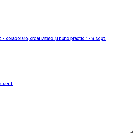
- colaborare, creativitate și bune practici” - 8 sept.
9 sept.