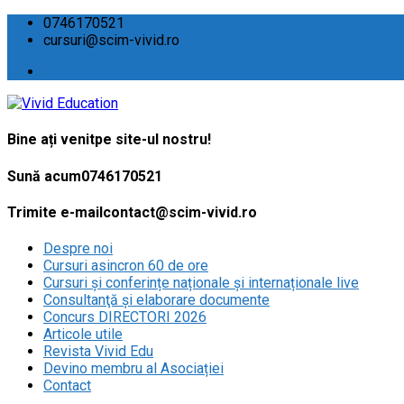
0746170521
cursuri@scim-vivid.ro
Bine ați venit
pe site-ul nostru!
Sună acum
0746170521
Trimite e-mail
contact@scim-vivid.ro
Despre noi
Cursuri asincron 60 de ore
Cursuri și conferințe naționale și internaționale live
Consultanţă și elaborare documente
Concurs DIRECTORI 2026
Articole utile
Revista Vivid Edu
Devino membru al Asociației
Contact