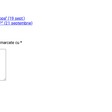
pa” (19 sept.)
P” (21 septembrie)
t marcate cu
*