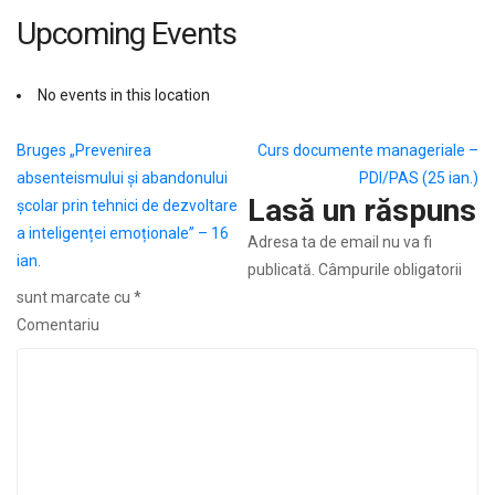
Upcoming Events
No events in this location
Navigare
Bruges „Prevenirea
Curs documente manageriale –
absenteismului și abandonului
PDI/PAS (25 ian.)
în
Lasă un răspuns
școlar prin tehnici de dezvoltare
articole
a inteligenței emoționale” – 16
Adresa ta de email nu va fi
ian.
publicată.
Câmpurile obligatorii
sunt marcate cu
*
Comentariu