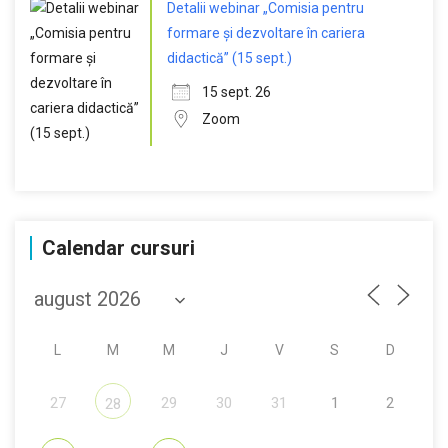
Detalii webinar „Comisia pentru
formare și dezvoltare în cariera
didactică” (15 sept.)
15 sept. 26
Zoom
Calendar cursuri
L
M
M
J
V
S
D
27
29
30
31
1
2
28