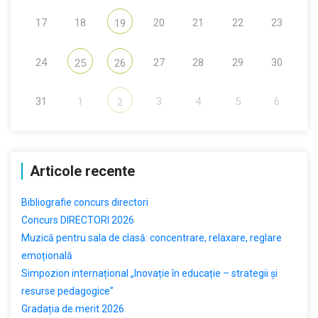
17
18
20
21
22
23
19
24
27
28
29
30
25
26
31
1
3
4
5
6
2
Articole recente
Bibliografie concurs directori
Concurs DIRECTORI 2026
Muzică pentru sala de clasă: concentrare, relaxare, reglare
emoțională
Simpozion internațional „Inovație în educație – strategii și
resurse pedagogice”
Gradația de merit 2026