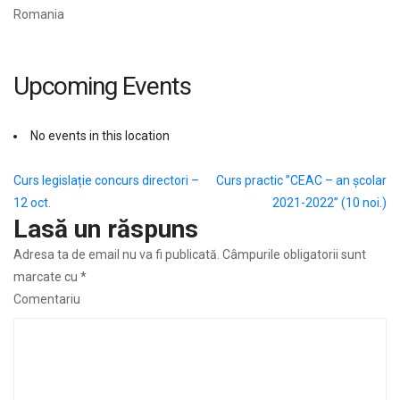
Romania
Upcoming Events
No events in this location
Navigare
Curs legislație concurs directori –
Curs practic ”CEAC – an școlar
12 oct.
2021-2022” (10 noi.)
în
Lasă un răspuns
articole
Adresa ta de email nu va fi publicată.
Câmpurile obligatorii sunt
marcate cu
*
Comentariu