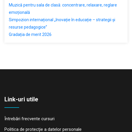
Muzică pentru sala de clasă: concentrare, relaxare, reglare
emoțională
Simpozion internațional „Inovație în educație – strategii și
resurse pedagogice”
Gradația de merit 2026
Link-uri utile
Întrebări frecvente cursuri
Politica de protecţie a datelor personale