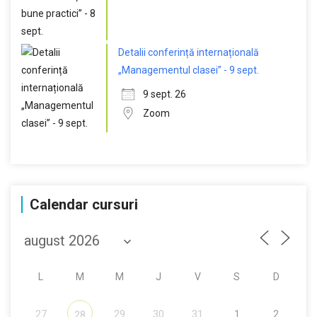
Detalii conferință internațională
„Managementul clasei” - 9 sept.
9 sept. 26
Zoom
Calendar cursuri
L
M
M
J
V
S
D
27
29
30
31
1
2
28