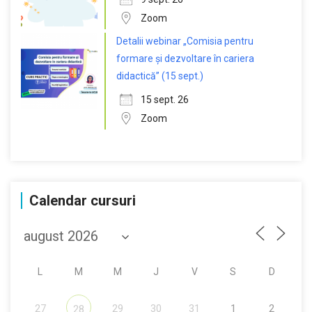
Zoom
Detalii webinar „Comisia pentru
formare și dezvoltare în cariera
didactică” (15 sept.)
15 sept. 26
Zoom
Calendar cursuri
L
M
M
J
V
S
D
27
29
30
31
1
2
28