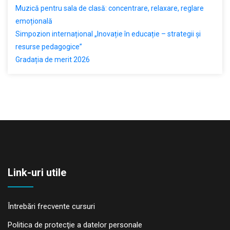
Muzică pentru sala de clasă: concentrare, relaxare, reglare
emoțională
Simpozion internațional „Inovație în educație – strategii și
resurse pedagogice”
Gradația de merit 2026
Link-uri utile
Întrebări frecvente cursuri
Politica de protecţie a datelor personale