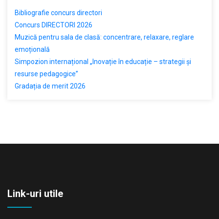
Bibliografie concurs directori
Concurs DIRECTORI 2026
Muzică pentru sala de clasă: concentrare, relaxare, reglare
emoțională
Simpozion internațional „Inovație în educație – strategii și
resurse pedagogice”
Gradația de merit 2026
Link-uri utile