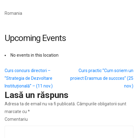
Romania
Upcoming Events
No events in this location
Navigare
Curs concurs directori –
Curs practic ”Cum scriem un
”Strategia de Dezvoltare
proiect Erasmus de succces” (25
în
Instituțională” – (11 nov.)
nov.)
articole
Lasă un răspuns
Adresa ta de email nu va fi publicată.
Câmpurile obligatorii sunt
marcate cu
*
Comentariu