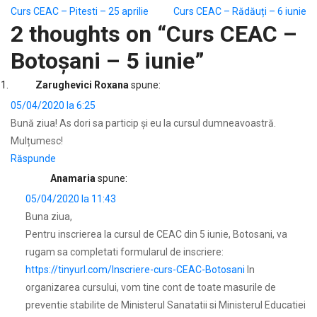
Navigare
Curs CEAC – Pitesti – 25 aprilie
Curs CEAC – Rădăuți – 6 iunie
2 thoughts on “
Curs CEAC –
în
Botoșani – 5 iunie
”
articole
Zarughevici Roxana
spune:
05/04/2020 la 6:25
Bună ziua! As dori sa particip și eu la cursul dumneavoastră.
Mulțumesc!
Răspunde
Anamaria
spune:
05/04/2020 la 11:43
Buna ziua,
Pentru inscrierea la cursul de CEAC din 5 iunie, Botosani, va
rugam sa completati formularul de inscriere:
https://tinyurl.com/Inscriere-curs-CEAC-Botosani
In
organizarea cursului, vom tine cont de toate masurile de
preventie stabilite de Ministerul Sanatatii si Ministerul Educatiei