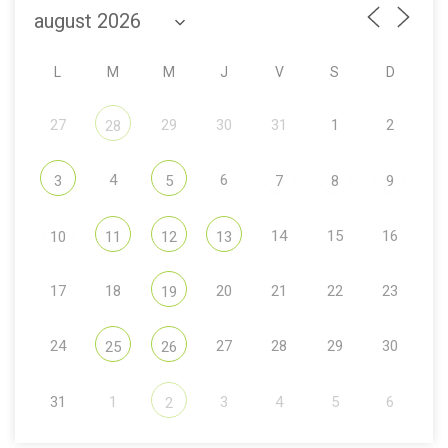
L
M
M
J
V
S
D
27
29
30
31
1
2
28
4
6
3
5
7
8
9
14
15
16
10
11
12
13
17
18
20
21
22
23
19
24
27
28
29
30
25
26
31
1
3
4
5
6
2