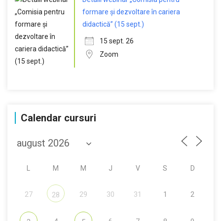
formare și dezvoltare în cariera
didactică” (15 sept.)
15 sept. 26
Zoom
Calendar cursuri
L
M
M
J
V
S
D
27
29
30
31
1
2
28