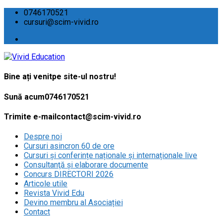
0746170521
cursuri@scim-vivid.ro
Bine ați venit
pe site-ul nostru!
Sună acum
0746170521
Trimite e-mail
contact@scim-vivid.ro
Despre noi
Cursuri asincron 60 de ore
Cursuri și conferințe naționale și internaționale live
Consultanţă și elaborare documente
Concurs DIRECTORI 2026
Articole utile
Revista Vivid Edu
Devino membru al Asociației
Contact