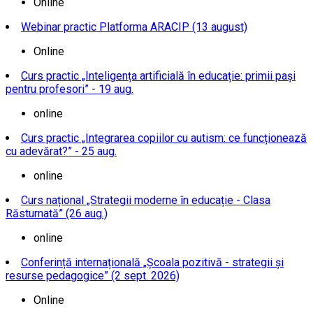
Online
Webinar practic Platforma ARACIP (13 august)
Online
Curs practic „Inteligența artificială în educație: primii pași
pentru profesori” - 19 aug.
online
Curs practic „Integrarea copiilor cu autism: ce funcționează
cu adevărat?” - 25 aug.
online
Curs național „Strategii moderne în educație - Clasa
Răsturnată” (26 aug.)
online
Conferință internațională „Școala pozitivă - strategii și
resurse pedagogice” (2 sept. 2026)
Online