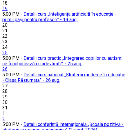
18
19
5:00 PM -
Detalii curs „Inteligența artificială în educație -
primii pași pentru profesori” - 19 aug.
20
21
22
23
24
25
5:00 PM -
Detalii curs practic „Integrarea copiilor cu autism:
ce funcționează cu adevărat?” - 25 aug.
26
5:00 PM -
Detalii curs național „Strategii moderne în educație
- Clasa Răsturnată” - 26 aug.
27
28
29
30
31
1
2
5:00 PM -
Detalii conferință internațională „Școala pozitivă -
strategii și resurse pedagogice” (2 sept. 2026)