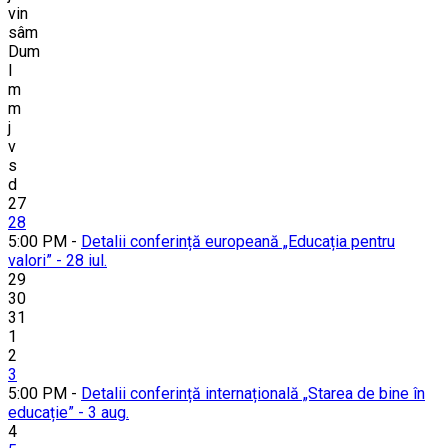
vin
sâm
Dum
l
m
m
j
v
s
d
27
28
5:00 PM -
Detalii conferință europeană „Educația pentru
valori” - 28 iul.
29
30
31
1
2
3
5:00 PM -
Detalii conferință internațională „Starea de bine în
educație” - 3 aug.
4