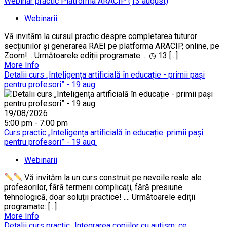
Webinar practic Platforma ARACIP (13 august)
Webinarii
Vă invităm la cursul practic despre completarea tuturor
secțiunilor și generarea RAEI pe platforma ARACIP, online, pe
Zoom! .. Următoarele ediții programate: .. ◷ 13 [...]
More Info
Detalii curs „Inteligența artificială în educație - primii pași
pentru profesori” - 19 aug.
19/08/2026
5:00 pm - 7:00 pm
Curs practic „Inteligența artificială în educație: primii pași
pentru profesori” - 19 aug.
Webinarii
Vă invităm la un curs construit pe nevoile reale ale
profesorilor, fără termeni complicați, fără presiune
tehnologică, doar soluții practice! .... Următoarele ediții
programate: [...]
More Info
Detalii curs practic „Integrarea copiilor cu autism: ce