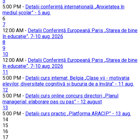
5
5:00 PM -
Detalii conferință internațională „Anxietatea în
mediul școlar” - 5 aug.
6
7
12:00 AM -
Detalii Conferință Europeană Paris „Starea de bine
în educație”, 7-10 aug. 2026
8
9
10
12:00 AM -
Detalii Conferință Europeană Paris „Starea de bine
în educație”, 7-10 aug. 2026
11
5:00 PM -
Detalii curs internaț. Belgia „Clase vii - motivația
elevilor, diversitate cognitivă și bucuria de a învăța” - 11 aug.
12
5:00 PM -
Detalii curs online concurs directori „Planul
managerial: elaborare pas cu pas” - 12 august
13
5:00 PM -
Detalii curs practic „Platforma ARACIP” - 13 aug.
14
15
16
17