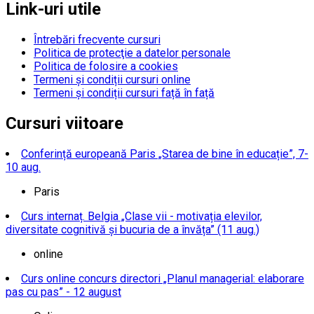
Link-uri utile
Întrebări frecvente cursuri
Politica de protecţie a datelor personale
Politica de folosire a cookies
Termeni și condiții cursuri online
Termeni și condiții cursuri față în față
Cursuri viitoare
Conferință europeană Paris „Starea de bine în educație”, 7-
10 aug.
Paris
Curs internaț. Belgia „Clase vii - motivația elevilor,
diversitate cognitivă și bucuria de a învăța” (11 aug.)
online
Curs online concurs directori „Planul managerial: elaborare
pas cu pas” - 12 august