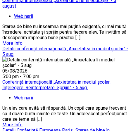
Conferință internațională „Starea de bine în educație” - 3
august
Webinarii
Starea de bine nu înseamnă mai puțină exigență, ci mai multă
încredere, echitate și sprijin pentru fiecare elev. Te invităm să
descoperim împreună bune practici [...]
More Info
Detalii conferință internațională „Anxietatea în mediul școlar” -
5 aug.
05/08/2026
5:00 pm - 7:00 pm
Conferință internațională „Anxietatea în mediul școlar:
Înțelegere. Reinterpretare. Sprijin.” - 5 aug.
Webinarii
Un elev care evită să răspundă. Un copil care spune frecvent
că îl doare burta înainte de teste. Un adolescent perfecționist
care se teme să [...]
More Info
Detalii Conferință Europeană Paris „Starea de bine în