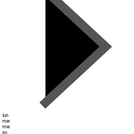
lun
mar
mie
joi