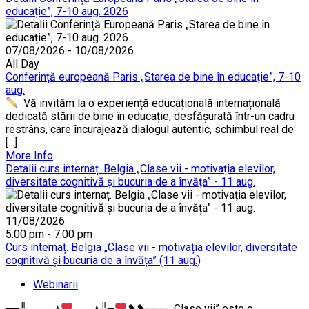
educație”, 7-10 aug. 2026
07/08/2026 - 10/08/2026
All Day
Conferință europeană Paris „Starea de bine în educație”, 7-10
aug.
Vă invităm la o experiență educațională internațională
dedicată stării de bine în educație, desfășurată într-un cadru
restrâns, care încurajează dialogul autentic, schimbul real de
[...]
More Info
Detalii curs internaț. Belgia „Clase vii - motivația elevilor,
diversitate cognitivă și bucuria de a învăța” - 11 aug.
11/08/2026
5:00 pm - 7:00 pm
Curs internaț. Belgia „Clase vii - motivația elevilor, diversitate
cognitivă și bucuria de a învăța” (11 aug.)
Webinarii
━━╬٨ـﮩﮩ
٨ـﮩﮩـ╬━
❥❥═══ „Clase vii” este o